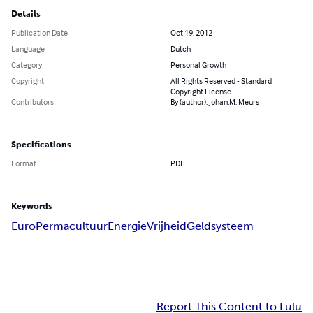
Details
Publication Date
Oct 19, 2012
Language
Dutch
Category
Personal Growth
Copyright
All Rights Reserved - Standard
Copyright License
Contributors
By (author): Johan.M. Meurs
Specifications
Format
PDF
Keywords
Euro
Permacultuur
Energie
Vrijheid
Geldsysteem
Report This Content to Lulu