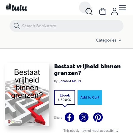
Bestaat vrijheid binnen grenzen?
Categories
Bestaat vrijheid binnen
grenzen?
By
Johan.M. Meurs
Ebook
Add to Cart
USD 0.00
Share
This ebook may not meet accessibility