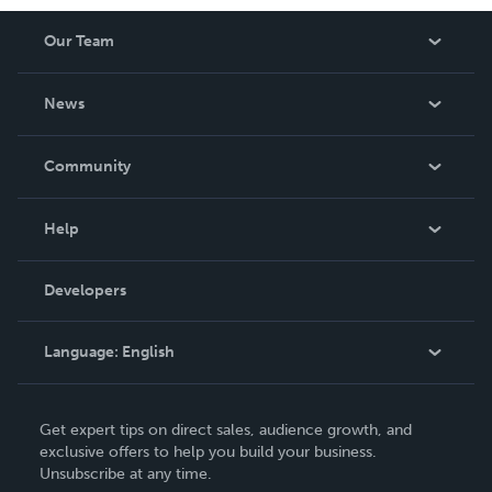
Our Team
About Us
News
Careers
In The News
Community
Events
Blog
Help
Videos
Order Lookup
Developers
Podcast
Knowledge Base
Language:
English
Contact Support
English
Get expert tips on direct sales, audience growth, and
Deutsch
exclusive offers to help you build your business.
Unsubscribe at any time.
Français