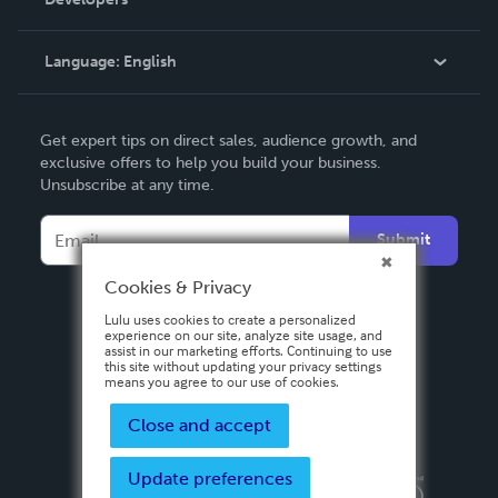
Podcast
Knowledge Base
Language:
English
Contact Support
English
Get expert tips on direct sales, audience growth, and
Deutsch
exclusive offers to help you build your business.
Unsubscribe at any time.
Français
Italiano
Submit
Español
Cookies & Privacy
Lulu uses cookies to create a personalized
experience on our site, analyze site usage, and
assist in our marketing efforts. Continuing to use
this site without updating your privacy settings
means you agree to our use of cookies.
Close and accept
Update preferences
Privacy Policy
Terms & Conditions
Security