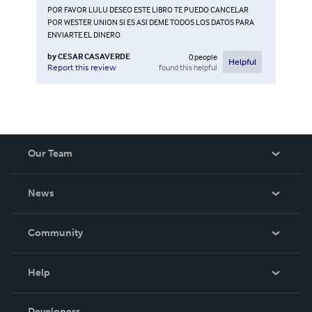
POR FAVOR LULU DESEO ESTE LIBRO TE PUEDO CANCELAR
POR WESTER UNION SI ES ASI DEME TODOS LOS DATOS PARA
ENVIARTE EL DINERO
by
CESAR CASAVERDE
0
people
Helpful
found this helpful
Report this review
Our Team
About Us
News
Careers
In The News
Community
Events
Blog
Help
Videos
Order Lookup
Developers