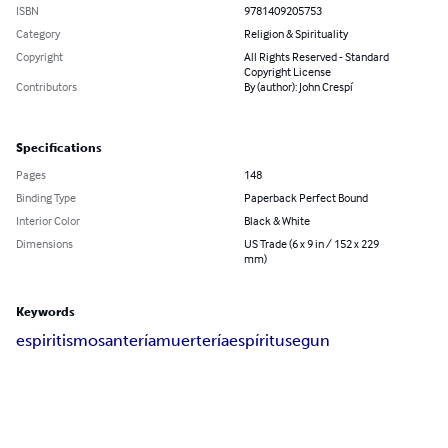
ISBN
9781409205753
Category
Religion & Spirituality
Copyright
All Rights Reserved - Standard
Copyright License
Contributors
By (author): John Crespí
Specifications
Pages
148
Binding Type
Paperback Perfect Bound
Interior Color
Black & White
Dimensions
US Trade (6 x 9 in / 152 x 229
mm)
Keywords
espiritismo
santería
muertería
espíritus
egun