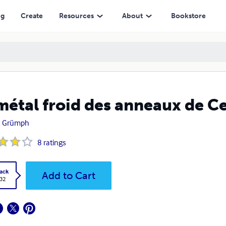
ng
Create
Resources
About
Bookstore
métal froid des anneaux de C
n Grümph
8
ratings
ack
Add to Cart
.32