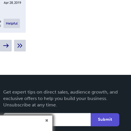
Apr 28, 2019
e
Helpful
l
Get expert tips on direct sales, audience growth, and
exclusive offers to help you build your business.
Unsubscribe at any time.
Submit