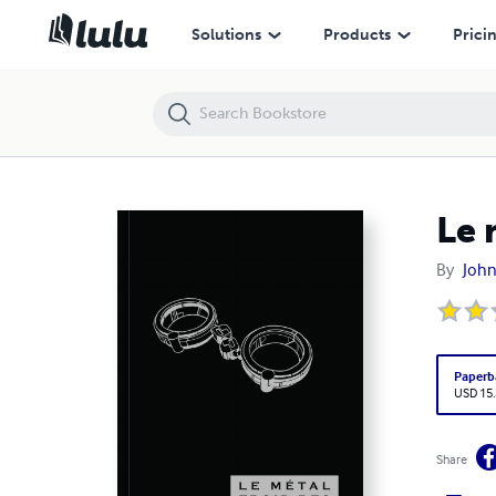
Le métal froid des anneaux de Cerbère
Solutions
Products
Prici
Le 
By
Joh
Paperb
USD 15
Share