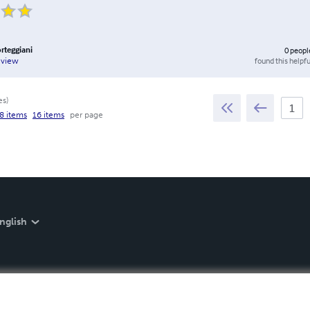
orteggiani
0
peopl
found this helpfu
eview
es
)
8 items
16 items
per page
nglish