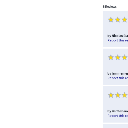
8
Reviews
by
Nicolas Bl
Report this r
by
jammerne
Report this r
by
Berthebaud
Report this r