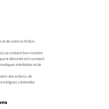
t de science-fiction.

e où se croisent bon nombre 
 que le désordre est constant 
lomatiques inévitables et de 
tion des actions, de 
s intrigues criminelles 
ons