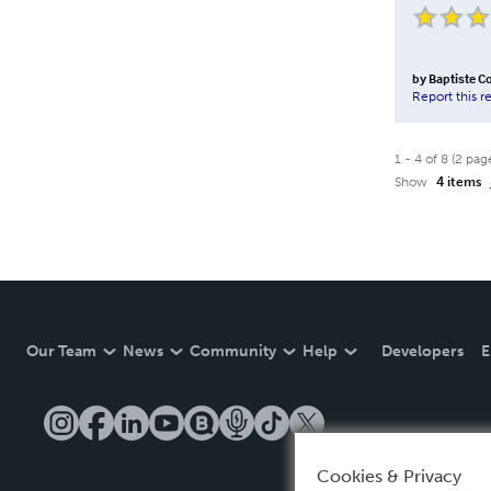
by
Baptiste C
Report this r
1
-
4
of
8
(
2
pag
Show
4 items
Our Team
News
Community
Help
Developers
E
Cookies & Privacy