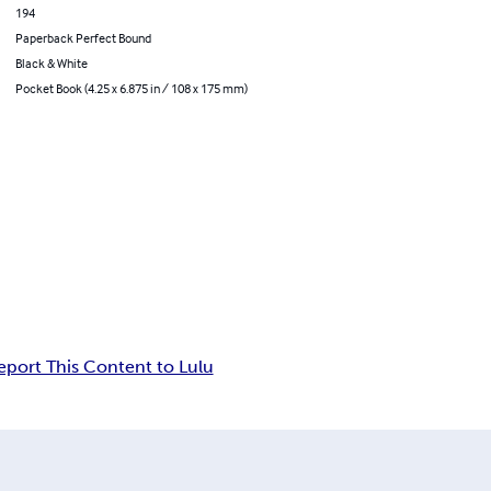
194
Paperback Perfect Bound
Black & White
Pocket Book (4.25 x 6.875 in / 108 x 175 mm)
eport This Content to Lulu