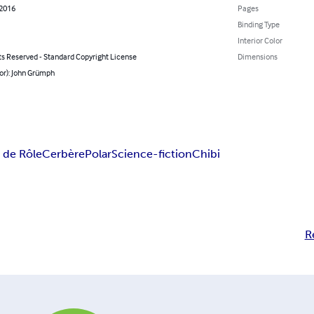
 2016
Pages
Binding Type
Interior Color
ts Reserved - Standard Copyright License
Dimensions
or): John Grümph
 de Rôle
Cerbère
Polar
Science-fiction
Chibi
R