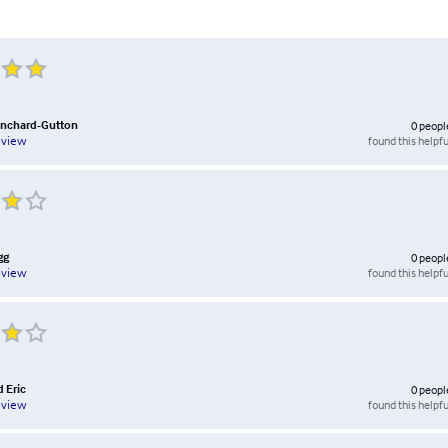
anchard-Gutton
0
peopl
found this helpfu
eview
gg
0
peopl
found this helpfu
eview
 Eric
0
peopl
found this helpfu
eview