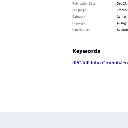
Publication Date
Dec 27,
Language
French
Category
Games
Copyright
All Righ
Contributors
By (auth
Keywords
RPG
JdR
John Grümph
Jeu