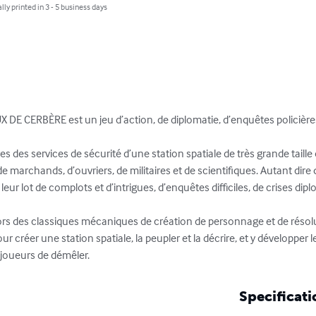
lly printed in 3 - 5 business days
 CERBÈRE est un jeu d’action, de diplomatie, d’enquêtes policières e
des services de sécurité d’une station spatiale de très grande taill
e marchands, d’ouvriers, de militaires et de scientifiques. Autant dire
leur lot de complots et d’intrigues, d’enquêtes difficiles, de crises dip
ors des classiques mécaniques de création de personnage et de résolu
r créer une station spatiale, la peupler et la décrire, et y développer le
 joueurs de démêler.
Specificati