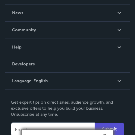
About Us
News
Careers
In The News
Community
Events
Blog
Help
Videos
Order Lookup
Developers
Podcast
Knowledge Base
Language:
English
Contact Support
English
Get expert tips on direct sales, audience growth, and
Deutsch
exclusive offers to help you build your business.
Unsubscribe at any time.
Français
Italiano
Submit