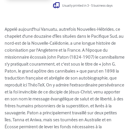
Usually printed in 3 - 5 business days
Appelé aujourd'hui Vanuatu, autrefois Nouvelles-Hébrides, ce 
chapelet d'une douzaine d'îles situées dans le Pacifique Sud, au 
nord-est de la Nouvelle-Calédonie, a une longue histoire de 
colonisation par l'Angleterre et la France. A l'époque du 
missionnaire écossais John Paton (1824-1907) le cannibalisme 
s'y pratiquait couramment, et c'est sous le titre de « John G. 
Paton, le grand apôtre des cannibales » que parut en 1898 la 
traduction française et abrégée de son autobiographie, que 
reproduit ici ThéoTeX. On y admire l'extraordinaire persévérance 
et la foi invincible de ce disciple de Jésus-Christ, venu apporter 
en son nom le message évangélique de salut et de liberté, à des 
frères humains prisonniers de la superstition, et livrés à la 
sauvagerie. Paton a principalement travaillé sur deux petites 
îles, Tanna et Aniwa, mais ses tournées en Australie et en 
Écosse permirent de lever les fonds nécessaires à la 