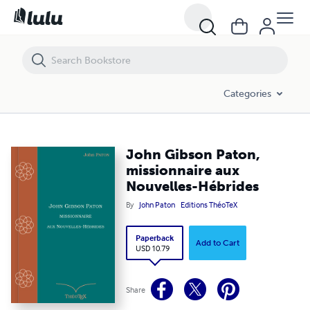
John Gibson Paton, missionnaire aux Nouvelles-Hébrides
Categories
John Gibson Paton,
missionnaire aux
Nouvelles-Hébrides
By
John Paton
Editions ThéoTeX
Paperback
Add to Cart
USD 10.79
Share