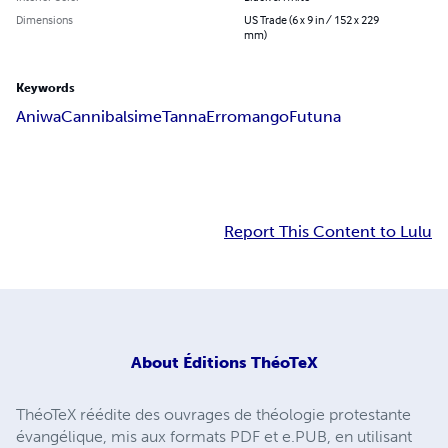
Dimensions
US Trade (6 x 9 in / 152 x 229
mm)
Keywords
Aniwa
Cannibalsime
Tanna
Erromango
Futuna
Report This Content to Lulu
About
Éditions ThéoTeX
ThéoTeX réédite des ouvrages de théologie protestante
évangélique, mis aux formats PDF et e.PUB, en utilisant