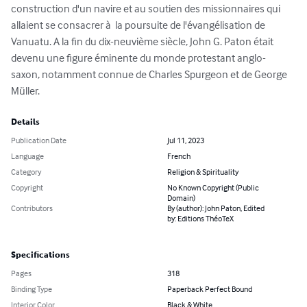
construction d'un navire et au soutien des missionnaires qui 
allaient se consacrer à  la poursuite de l'évangélisation de 
Vanuatu. A la fin du dix-neuvième siècle, John G. Paton était 
devenu une figure éminente du monde protestant anglo-
saxon, notamment connue de Charles Spurgeon et de George 
Müller.
Details
Publication Date
Jul 11, 2023
Language
French
Category
Religion & Spirituality
Copyright
No Known Copyright (Public
Domain)
Contributors
By (author): John Paton, Edited
by: Editions ThéoTeX
Specifications
Pages
318
Binding Type
Paperback Perfect Bound
Interior Color
Black & White