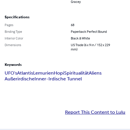
Gracey
Specifications
Pages
68
Binding Type
Paperback Perfect Bound
Interior Color
Black & White
Dimensions
US Trade (6 x 9 in / 152 x 229
mm)
Keywords
UFO's
Atlantis
Lemurien
Hopi
Spiritualität
Aliens
Außerirdische
Inner-Irdische Tunnel
Report This Content to Lulu