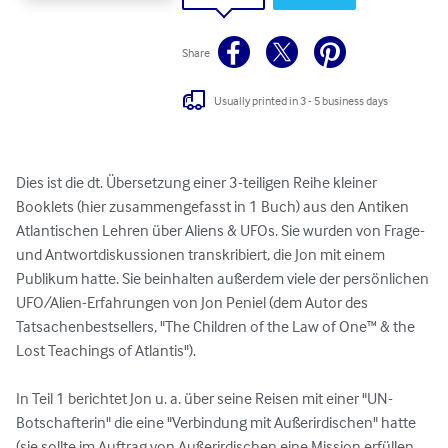
Share
Usually printed in 3 - 5 business days
Dies ist die dt. Übersetzung einer 3-teiligen Reihe kleiner 
Booklets (hier zusammengefasst in 1 Buch) aus den Antiken 
Atlantischen Lehren über Aliens & UFOs. Sie wurden von Frage- 
und Antwortdiskussionen transkribiert, die Jon mit einem 
Publikum hatte. Sie beinhalten außerdem viele der persönlichen 
UFO/Alien-Erfahrungen von Jon Peniel (dem Autor des 
Tatsachenbestsellers, "The Children of the Law of One™ & the 
Lost Teachings of Atlantis").

In Teil 1 berichtet Jon u. a. über seine Reisen mit einer "UN-
Botschafterin" die eine "Verbindung mit Außerirdischen" hatte 
(sie sollte im Auftrag von Außerirdischen eine Mission erfüllen 