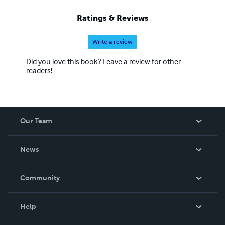
geben wird. All diese Bücher & E-Books wurden im Laufe
der Zeit mehrmals überarbeitet. Die hier angebotenen
Ratings & Reviews
Bücher sind die neuesten Versionen von 2021-2026
(auch, wenn hier ein älteres Veröffentlichungsdatum
Write a review
angezeigt wird).
Did you love this book? Leave a review for other
readers!
Our Team
About Us
News
Careers
In The News
Community
Events
Blog
Help
Videos