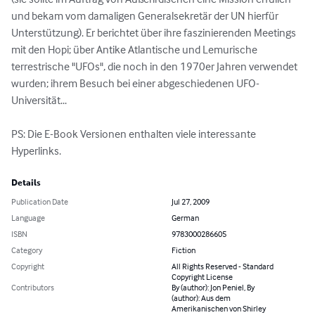
und bekam vom damaligen Generalsekretär der UN hierfür 
Unterstützung). Er berichtet über ihre faszinierenden Meetings 
mit den Hopi; über Antike Atlantische und Lemurische 
terrestrische "UFOs", die noch in den 1970er Jahren verwendet 
wurden; ihrem Besuch bei einer abgeschiedenen UFO-
Universität...  

PS: Die E-Book Versionen enthalten viele interessante 
Hyperlinks.
Details
Publication Date
Jul 27, 2009
Language
German
ISBN
9783000286605
Category
Fiction
Copyright
All Rights Reserved - Standard
Copyright License
Contributors
By (author): Jon Peniel, By
(author): Aus dem
Amerikanischen von Shirley