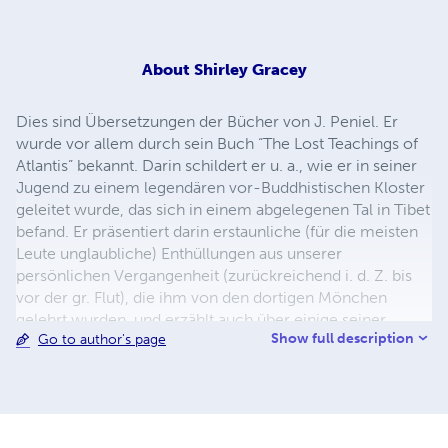
About
Shirley Gracey
Dies sind Übersetzungen der Bücher von J. Peniel. Er
wurde vor allem durch sein Buch “The Lost Teachings of
Atlantis” bekannt. Darin schildert er u. a., wie er in seiner
Jugend zu einem legendären vor-Buddhistischen Kloster
geleitet wurde, das sich in einem abgelegenen Tal in Tibet
befand. Er präsentiert darin erstaunliche (für die meisten
Leute unglaubliche) Enthüllungen aus unserer
persönlichen Vergangenheit (zurückreichend i. d. Z. bis
vor der gr. Flut), die ihm von den dortigen Mönchen
gelehrt wurden, und erzählt auch über einige seiner
Show full description
Go to author's page
Erlebnisse, die er hatte, nachdem er das Kloster nach
seiner Initiation als Adept Mönch wieder verließ. In seinen
Booklets und anderen Büchern lässt er dich an weiteren
faszinierenden persönlichen Erlebnissen teilhaben, was
dir noch mehr Einblick in sein (und unser aller) Leben