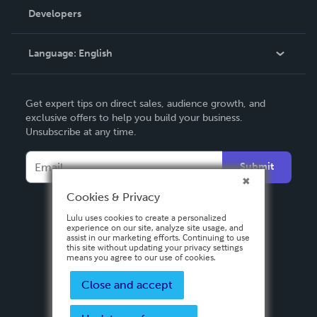
Order Lookup
Developers
Podcast
Knowledge Base
Language:
English
Contact Support
English
Get expert tips on direct sales, audience growth, and
Deutsch
exclusive offers to help you build your business.
Unsubscribe at any time.
Français
Italiano
Submit
Español
Cookies & Privacy
Lulu uses cookies to create a personalized
experience on our site, analyze site usage, and
assist in our marketing efforts. Continuing to use
this site without updating your privacy settings
means you agree to our use of cookies.
Close and accept