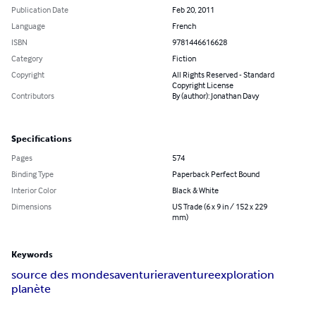
Publication Date
Feb 20, 2011
Language
French
ISBN
9781446616628
Category
Fiction
Copyright
All Rights Reserved - Standard
Copyright License
Contributors
By (author): Jonathan Davy
Specifications
Pages
574
Binding Type
Paperback Perfect Bound
Interior Color
Black & White
Dimensions
US Trade (6 x 9 in / 152 x 229
mm)
Keywords
source des mondes
aventurier
aventure
exploration
planète