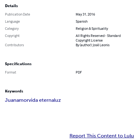
Details
Publication Date
May 31, 2016
Language
Spanish
Category
Religion & Spirituality
Copyright
All Rights Reserved - Standard
Copyright License
Contributors
By (author): José Leonis
Specifications
Format
PDF
Keywords
Juan
amor
vida eterna
luz
Report This Content to Lulu