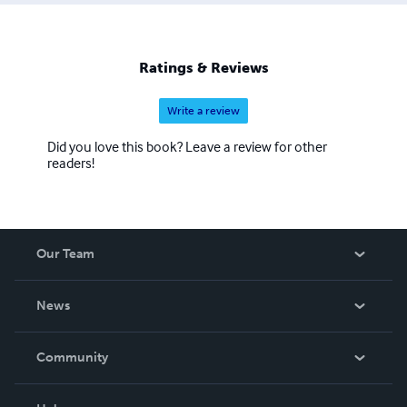
Ratings & Reviews
Write a review
Did you love this book? Leave a review for other
readers!
Our Team
About Us
News
Careers
In The News
Community
Events
Blog