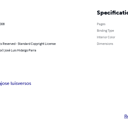
Specificati
2008
Pages
Binding Type
Interior Color
ts Reserved - Standard Copyright License
Dimensions
or): Josè Luis Hidalgo Parra
a
jose luis
versos
R