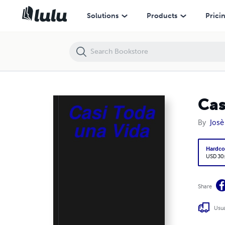
Casi Toda una Vida
Solutions
Products
Prici
Cas
By
Josè
Hardco
USD 30
Share
Usua