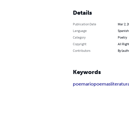
Details
Publication Date
Mar 2, 
Language
Spanish
Category
Poetry
Copyright
All Righ
Contributors
By (auth
Keywords
poemario
poemas
literatur