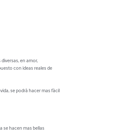
diversas, en amor, 
puesto con ideas reales de 
da, se podrà hacer mas fàcil 
ra se hacen mas bellas 