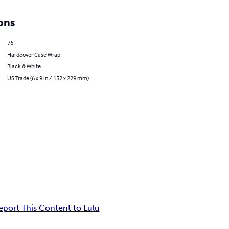
ons
76
Hardcover Case Wrap
Black & White
US Trade (6 x 9 in / 152 x 229 mm)
eport This Content to Lulu