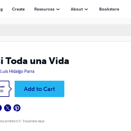
ng
Create
Resources
About
Bookstore
i Toda una Vida
 Luis Hidalgo Parra
ver
Add to Cart
.00
lly printed in 3 - 5 business days