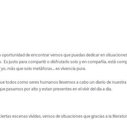
la oportunidad de encontrar versos que puedas dedicar en situaciones 
io.  Es justo para compartir o disfrutarlo solo y en compañia, està com
, màs que solo metàforas... es vivencia pura.

 todos como seres humanos llevemos a cabo un diario de nuestra vi
e pasamos por alto y estan presentes en el vivir del dia a dia.

iertas escenas vividas, versos de situaciones que gracias a la literatu