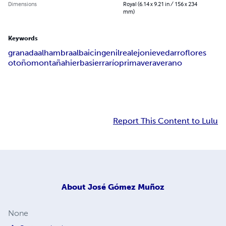
Dimensions
Royal (6.14 x 9.21 in / 156 x 234
mm)
Keywords
granada
alhambra
albaicin
genil
realejo
nieve
darro
flores
otoño
montaña
hierba
sierra
río
primavera
verano
Report This Content to Lulu
About
José Gómez Muñoz
None