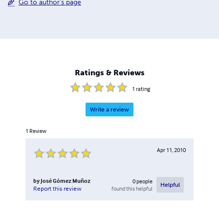
Go to author's page
Ratings & Reviews
1
rating
Write a review
1
Review
Apr 11, 2010
by
José Gómez Muñoz
0
people
Helpful
found this helpful
Report this review