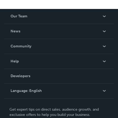
Our Team
About Us
News
Careers
In The News
Community
Events
Blog
Help
Videos
Order Lookup
Developers
Podcast
Knowledge Base
Language:
English
Contact Support
English
Get expert tips on direct sales, audience growth, and
Deutsch
exclusive offers to help you build your business.