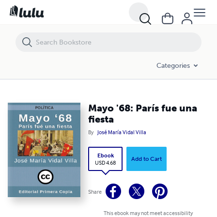
Mayo '68: París fue una fiesta
Categories
Mayo '68: París fue una
fiesta
By
José María Vidal Villa
Ebook
Add to Cart
USD 4.68
Share
This ebook may not meet accessibility