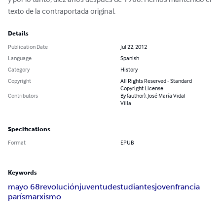
texto de la contraportada original.
Details
Publication Date
Jul 22, 2012
Language
Spanish
Category
History
Copyright
All Rights Reserved - Standard
Copyright License
Contributors
By (author): José María Vidal
Villa
Specifications
Format
EPUB
Keywords
mayo 68
revolución
juventud
estudiantes
joven
francia
parís
marxismo