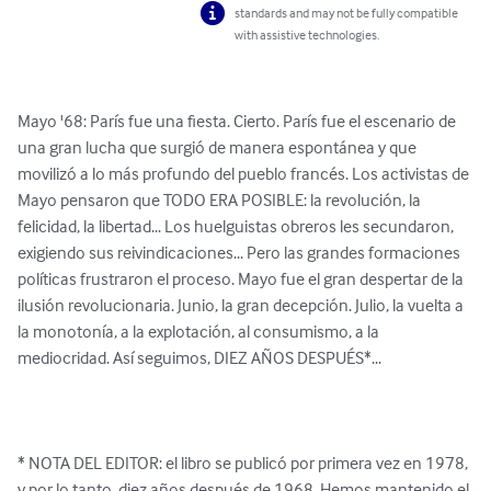
standards and may not be fully compatible
with assistive technologies.
Mayo '68: París fue una fiesta. Cierto. París fue el escenario de 
una gran lucha que surgió de manera espontánea y que 
movilizó a lo más profundo del pueblo francés. Los activistas de 
Mayo pensaron que TODO ERA POSIBLE: la revolución, la 
felicidad, la libertad... Los huelguistas obreros les secundaron, 
exigiendo sus reivindicaciones... Pero las grandes formaciones 
políticas frustraron el proceso. Mayo fue el gran despertar de la 
ilusión revolucionaria. Junio, la gran decepción. Julio, la vuelta a 
la monotonía, a la explotación, al consumismo, a la 
mediocridad. Así seguimos, DIEZ AÑOS DESPUÉS*...

* NOTA DEL EDITOR: el libro se publicó por primera vez en 1978, 
y por lo tanto, diez años después de 1968. Hemos mantenido el 