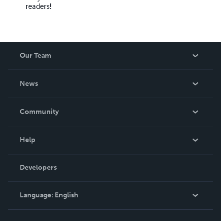
readers!
Our Team
About Us
News
Careers
In The News
Community
Events
Blog
Help
Videos
Order Lookup
Developers
Podcast
Knowledge Base
Language:
English
Contact Support
English