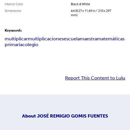
Interior Color
Black & White
Dimensions
A4 (8.27 x 11.69 in / 210 x 297
mm)
Keywords
multiplicar
multiplicaciones
escuela
maestra
matemáticas
primaria
colegio
Report This Content to Lulu
About
JOSÉ REMIGIO GOMIS FUENTES