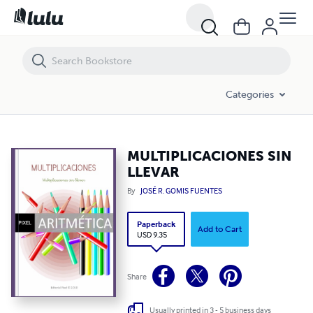
MULTIPLICACIONES SIN LLEVAR
Categories
MULTIPLICACIONES SIN
LLEVAR
By
JOSÉ R. GOMIS FUENTES
Paperback
Add to Cart
USD 9.35
Share
Usually printed in 3 - 5 business days