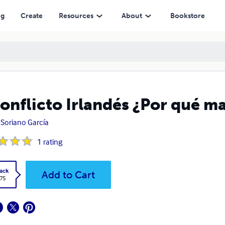
ng
Create
Resources
About
Bookstore
conflicto Irlandés ¿Por qué m
 Soriano García
1
rating
ack
Add to Cart
.75