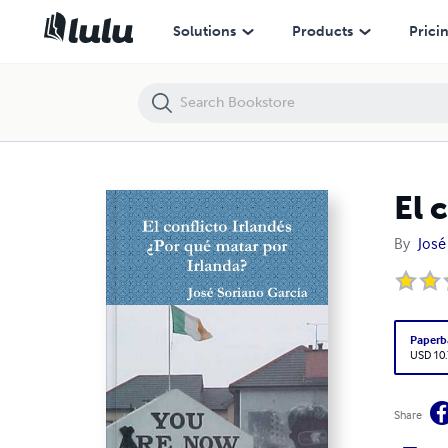
El conflicto Irlandés ¿Por qué matar por Irlanda?
Solutions
Products
Prici
El 
By
José
Paperb
USD 10
Share