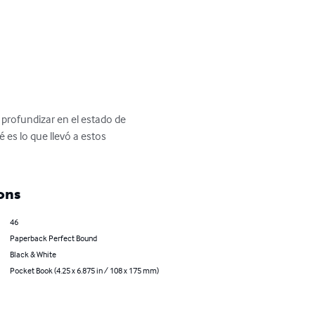
 profundizar en el estado de 
 es lo que llevó a estos 
ons
46
Paperback Perfect Bound
Black & White
Pocket Book (4.25 x 6.875 in / 108 x 175 mm)