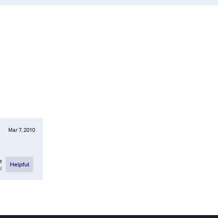
Mar 7, 2010
e
Helpful
l