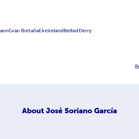
eann
Gran Bretaña
Eire
Ireland
Belfast
Derry
R
About
José Soriano García