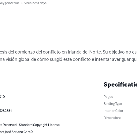
lly printed in 3 - 5 business days
esis del comienzo del conflicto en Irlanda del Norte. Su objetivo no es
na visión global de cómo surgió este conflicto e intentar averiguar qué
Specificati
010
Pages
Binding Type
5282381
Interior Color
Dimensions
ts Reserved - Standard Copyright License
or): José Soriano García