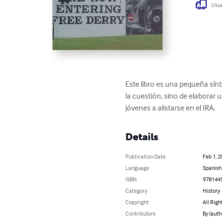
Usua
Este libro es una pequeña sínt
la cuestión, sino de elaborar u
jóvenes a alistarse en el IRA.
Details
Publication Date
Feb 1, 2
Language
Spanish
ISBN
978144
Category
History
Copyright
All Righ
Contributors
By (auth