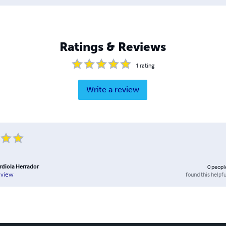
Ratings & Reviews
1
rating
Write a review
rdiola Herrador
0
peopl
found this helpfu
eview