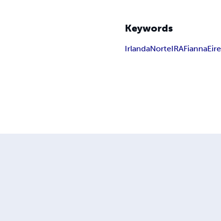
Keywords
Irlanda
Norte
IRA
Fianna
Eir