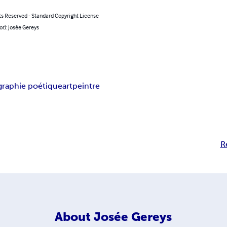
ts Reserved - Standard Copyright License
or): Josée Gereys
graphie poétique
art
peintre
R
About
Josée Gereys