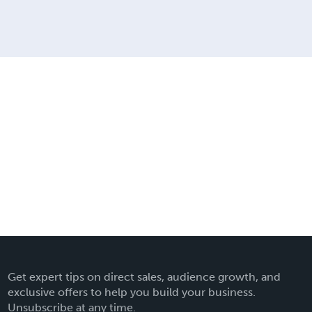
Get expert tips on direct sales, audience growth, and
exclusive offers to help you build your business.
Unsubscribe at any time.