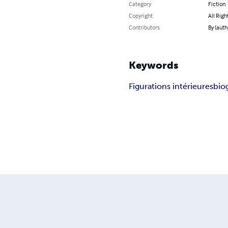
Category
Fiction
Copyright
All Righ
Contributors
By (auth
Keywords
Figurations intérieures
bio