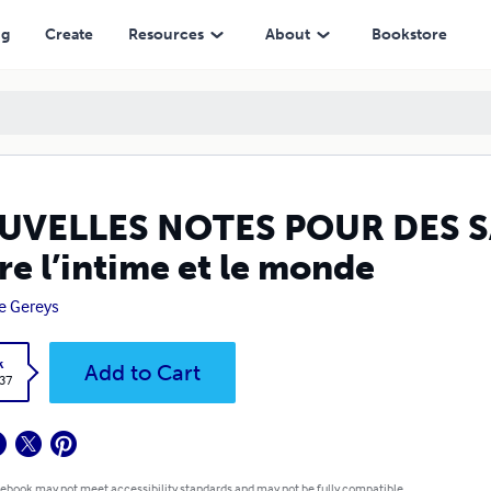
et le monde
ng
Create
Resources
About
Bookstore
UVELLES NOTES POUR DES S
re l’intime et le monde
e Gereys
k
Add to Cart
.37
 ebook may not meet accessibility standards and may not be fully compatible