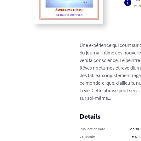
with
Une expérience qui court sur c
du journal intime ces nouvelle
vers la conscience. Le peintre
Rêves nocturnes et rêve diurne
des tableaux injustement regar
ce monde-ci que, d’ailleurs, n
la vie. Cette phrase peut servi
sur soi-même...
Details
Publication Date
Sep 30,
Language
French