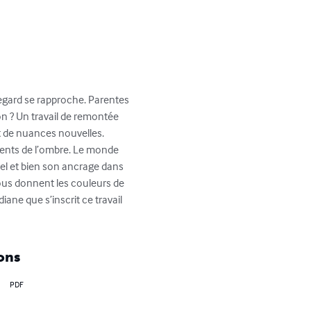
regard se rapproche. Parentes 
on ? Un travail de remontée 
it de nuances nouvelles. 
ments de l’ombre. Le monde 
el et bien son ancrage dans 
nous donnent les couleurs de 
iane que s’inscrit ce travail 
ons
PDF