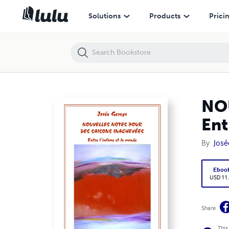
NOUVELLES NOTES POUR DES SAISONS INACHEVÉES - Entre l’intime 
Solutions
Products
Prici
NO
Ent
By
José
Eboo
USD 11
Share
This