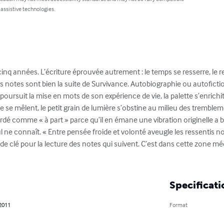
 assistive technologies.
inq années. L’écriture éprouvée autrement : le temps se resserre, le 
s notes sont bien la suite de Survivance. Autobiographie ou autoficti
 poursuit la mise en mots de son expérience de vie, la palette s’enrich
 se mêlent, le petit grain de lumière s’obstine au milieu des tremble
dé comme « à part » parce qu’il en émane une vibration originelle a b
ul ne connaît. « Entre pensée froide et volonté aveugle les ressentis 
r de clé pour la lecture des notes qui suivent. C’est dans cette zone méd
Specificati
 2011
Format