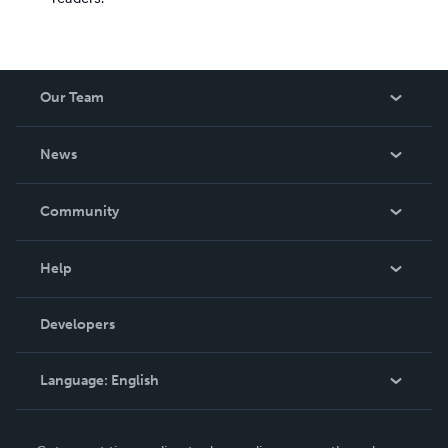
Our Team
About Us
News
Careers
In The News
Community
Events
Blog
Help
Videos
Order Lookup
Developers
Podcast
Knowledge Base
Language:
English
Contact Support
English