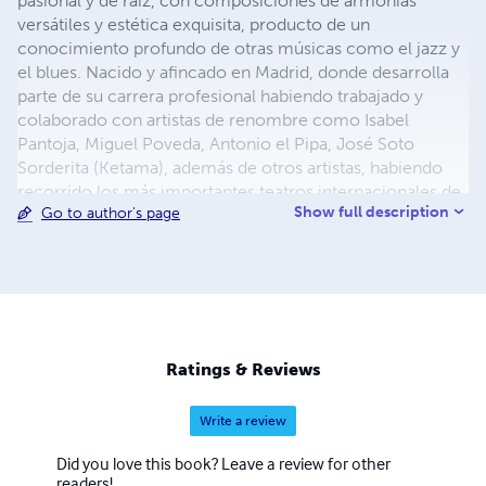
pasional y de raíz, con composiciones de armonías
versátiles y estética exquisita, producto de un
conocimiento profundo de otras músicas como el jazz y
el blues. Nacido y afincado en Madrid, donde desarrolla
parte de su carrera profesional habiendo trabajado y
colaborado con artistas de renombre como Isabel
Pantoja, Miguel Poveda, Antonio el Pipa, José Soto
Sorderita (Ketama), además de otros artistas, habiendo
recorrido los más importantes teatros internacionales de
Show full description
Go to author's page
países como México, Venezuela, Ecuador, Chile,
Venezuela, Estados Unidos, Argentina, Rusia, Israel,
Marruecos y España. En la actualidad dirige la AEGF
(www.aegf.es) - (Asociación Española de Guitarra
Flamenca)
Ratings & Reviews
Write a review
Did you love this book? Leave a review for other
readers!