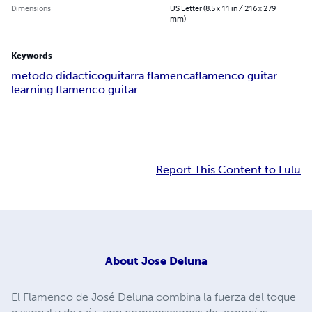
Dimensions
US Letter (8.5 x 11 in / 216 x 279
mm)
Keywords
metodo didactico
guitarra flamenca
flamenco guitar
learning flamenco guitar
Report This Content to Lulu
About
Jose Deluna
El Flamenco de José Deluna combina la fuerza del toque