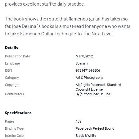
provides excellent stuff to daily practice.

The book shows the route that flamenco guitar has taken so 
far. Jose Deluna´s books is a must-read for anyone who wants 
to take Flamenco Guitar Technique To The Next Level.
Details
Publication Date
Mar 8, 2012
Language
Spanish
ISBN
9781471698606
Category
Art & Photography
Copyright
All Rights Reserved - Standard
Copyright License
Contributors
By (author): Jose Deluna
Specifications
Pages
132
Binding Type
Paperback Perfect Bound
Interior Color
Black & White