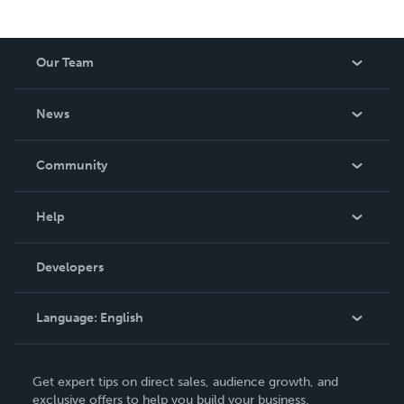
Our Team
About Us
News
Careers
In The News
Community
Events
Blog
Help
Videos
Order Lookup
Developers
Podcast
Knowledge Base
Language:
English
Contact Support
English
Get expert tips on direct sales, audience growth, and
Deutsch
exclusive offers to help you build your business.