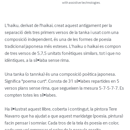
with assistive technologies.
L'haiku, derivat de l'haikai, creat aquest antigament per la 
separació dels tres primers versos de la tanka i usat com una 
composició independent, és una de les formes de poesia 
tradicional japonesa més esteses. L'haiku o haikai es compon 
de tres versos de 5,7,5 unitats fonètiques similars, tot i que no 
idèntiques, a la síl•laba sense rima. 

Una tanka (o tannka) és una composició poètica japonesa. 
Significa "poema curt". Consta de 31 síl•labes repartides en 5 
versos plans sense rima, que segueixen la mesura 5-7-5-7-7. Es 
compten totes les síl•labes.

Ha il•lustrat aquest llibre, coberta i contingut, la pintora Tere 
Navarro que ha ajudat a que aquest maridatge (poesia, pintura) 
facin pensar i somniar. Cada tros de la tela és poesia en color, 
cada vers vol expressar el color de la paraula escrita.