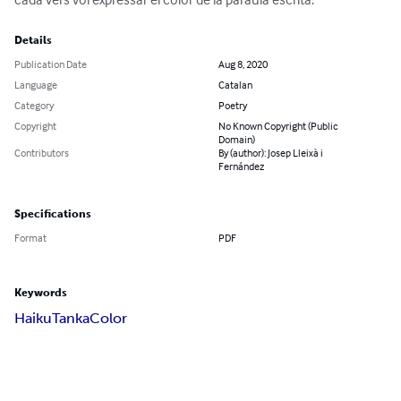
Details
Publication Date
Aug 8, 2020
Language
Catalan
Category
Poetry
Copyright
No Known Copyright (Public
Domain)
Contributors
By (author): Josep Lleixà i
Fernández
Specifications
Format
PDF
Keywords
Haiku
Tanka
Color