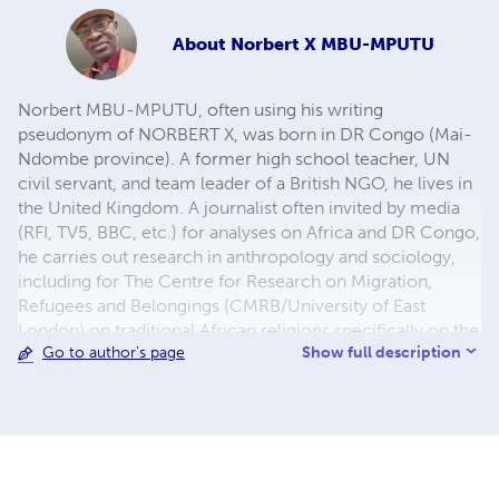
About
Norbert X MBU-MPUTU
Norbert MBU-MPUTU, often using his writing
pseudonym of NORBERT X, was born in DR Congo (Mai-
Ndombe province). A former high school teacher, UN
civil servant, and team leader of a British NGO, he lives in
the United Kingdom. A journalist often invited by media
(RFI, TV5, BBC, etc.) for analyses on Africa and DR Congo,
he carries out research in anthropology and sociology,
including for The Centre for Research on Migration,
Refugees and Belongings (CMRB/University of East
London) on traditional African religions specifically on the
Show full description
Go to author's page
“kindoki” (witchcraft). Delivered projects sponsored by
Heritage Lottery Fund on the British Isles and DR Congo
common history (Henry Morton Stanley/1841-1904, Rev.
William Hughes/1856-1924 and two Congolese boys and
his Congo House/The African Training Institute (1890-
1912) in Colwyn Bay (Wales), Norbert finishes the project