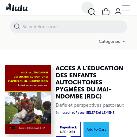
ACCÈS À L’ÉDUCATION DES ENFANTS AUTOCHTONES PYGMÉES DU M
Categories
ACCÈS À L’ÉDUCATION
DES ENFANTS
AUTOCHTONES
PYGMÉES DU MAI-
NDOMBE (RDC)
Défis et perspectives pastoraux
By
Joseph et Pascal BELEPE et LEMENE
Paperback
Add to Cart
USD 10.54