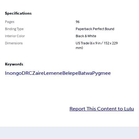
Specifications
Pages
96
Binding Type
Paperback Perfect Bound
Interior Color
Black & White
Dimensions
US Trade (6 x 9 in / 152 x 229
mm)
Keywords
Inongo
DRC
Zaire
Lemene
Belepe
Batwa
Pygmee
Report This Content to Lulu