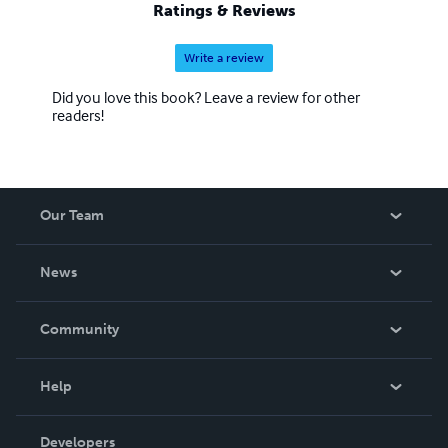
Ratings & Reviews
Write a review
Did you love this book? Leave a review for other
readers!
Our Team
About Us
News
Careers
In The News
Community
Events
Blog
Help
Videos
Order Lookup
Developers
Podcast