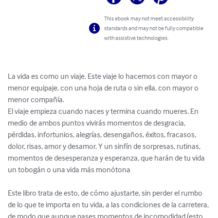
This ebook may not meet accessibility
standards and may not be fully compatible
with assistive technologies.
La vida es como un viaje. Este viaje lo hacemos con mayor o 
menor equipaje, con una hoja de ruta o sin ella, con mayor o 
menor compañía.

El viaje empieza cuando naces y termina cuando mueres. En 
medio de ambos puntos vivirás momentos de desgracia, 
pérdidas, infortunios, alegrías, desengaños, éxitos, fracasos, 
dolor, risas, amor y desamor. Y un sinfín de sorpresas, rutinas, 
momentos de desesperanza y esperanza, que harán de tu vida 
un tobogán o una vida más monótona

Este libro trata de esto, de cómo ajustarte, sin perder el rumbo 
de lo que te importa en tu vida, a las condiciones de la carretera, 
de modo que aunque pases momentos de incomodidad (esto 