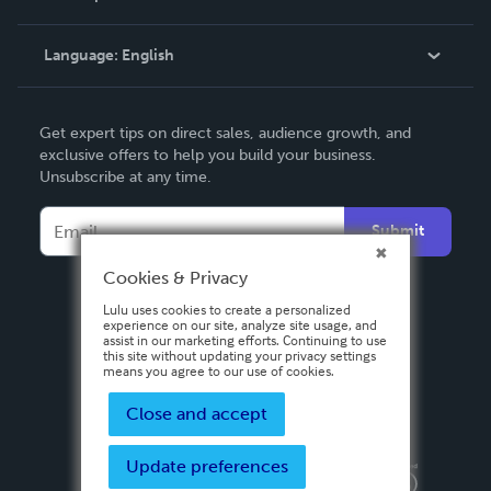
Knowledge Base
Language:
English
Contact Support
English
Get expert tips on direct sales, audience growth, and
Deutsch
exclusive offers to help you build your business.
Unsubscribe at any time.
Français
Italiano
Submit
Español
Cookies & Privacy
Lulu uses cookies to create a personalized
experience on our site, analyze site usage, and
assist in our marketing efforts. Continuing to use
this site without updating your privacy settings
means you agree to our use of cookies.
Close and accept
Update preferences
Privacy Policy
Terms & Conditions
Security