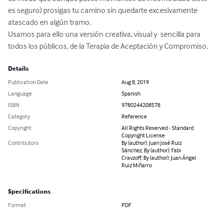
es seguro) prosigas tu camino sin quedarte excesivamente 
atascado en algún tramo. 

Usamos para ello una versión creativa, visual y  sencilla para 
todos los públicos, de la Terapia de Aceptación y Compromiso.
Details
Publication Date
Aug 8, 2019
Language
Spanish
ISBN
9780244208578
Category
Reference
Copyright
All Rights Reserved - Standard
Copyright License
Contributors
By (author): Juan José Ruiz
Sánchez, By (author): Fabi
Cravzoff, By (author): Juan Ángel
Ruiz Miñarro
Specifications
Format
PDF