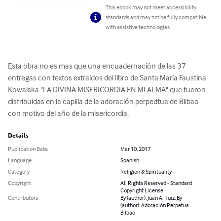
This ebook may not meet accessibility
standards and may not be fully compatible
with assistive technologies.
Esta obra no es mas que una encuadernación de las 37 
entregas con textos extraídos del libro de Santa María Faustina 
Kowalska "LA DIVINA MISERICORDIA EN MI ALMA" que fueron 
distribuidas en la capilla de la adoración perpedtua de Bilbao 
con motivo del año de la misericordia.
Details
Publication Date
Mar 10, 2017
Language
Spanish
Category
Religion & Spirituality
Copyright
All Rights Reserved - Standard
Copyright License
Contributors
By (author): Juan A. Ruiz, By
(author): Adoración Perpetua
Bilbao