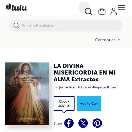
LA DIVINA MISERICORDIA EN MI ALMA Extractos
Categories
LA DIVINA
MISERICORDIA EN MI
ALMA Extractos
By
Juan A. Ruiz
Adoración Perpetua Bilbao
Ebook
Add to Cart
USD 0.00
Share