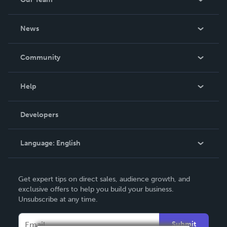
About Us
News
Careers
In The News
Community
Events
Blog
Help
Videos
Order Lookup
Developers
Podcast
Knowledge Base
Language:
English
Contact Support
English
Get expert tips on direct sales, audience growth, and
Deutsch
exclusive offers to help you build your business.
Unsubscribe at any time.
Français
Italiano
Submit