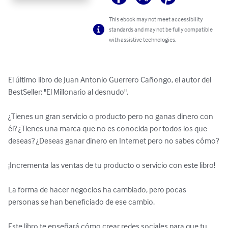
This ebook may not meet accessibility
standards and may not be fully compatible
with assistive technologies.
El último libro de Juan Antonio Guerrero Cañongo, el autor del 
BestSeller: "El Millonario al desnudo".

¿Tienes un gran servicio o producto pero no ganas dinero con 
él? ¿Tienes una marca que no es conocida por todos los que 
deseas? ¿Deseas ganar dinero en Internet pero no sabes cómo?

¡Incrementa las ventas de tu producto o servicio con este libro!

La forma de hacer negocios ha cambiado, pero pocas 
personas se han beneficiado de ese cambio.

Este libro te enseñará cómo crear redes sociales para que tu 