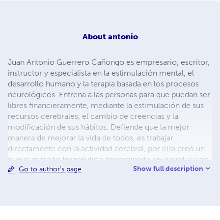
About
antonio
Juan Antonio Guerrero Cañongo es empresario, escritor,
instructor y especialista en la estimulación mental, el
desarrollo humano y la terapia basada en los procesos
neurológicos. Entrena a las personas para que puedan ser
libres financieramente, mediante la estimulación de sus
recursos cerebrales, el cambio de creencias y la
modificación de sus hábitos. Defiende que la mejor
manera de mejorar la vida de todos, es trabajar
directamente con la actividad cerebral, por ello creó un
nuevo método terapéutico denominado neuroinducción.
Show full description
Go to author's page
Actualmente dicta seminarios, cursos y conferencias en
el mundo sobre cómo este método ayuda a mejorar la
salud, acelera el aprendizaje y atrae la riqueza. Autor de
22 libros publicados en España, Estados Unidos y México.
En su portal www.elmillonariointeligente.com