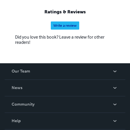
encontrarás diversos recursos para tu educación
financiera. Para contactarlo escribe a
Ratings & Reviews
antonio@elmillonariointeligente.com
Write a review
Did you love this book? Leave a review for other
readers!
Our Team
About Us
News
Careers
In The News
Community
Events
Blog
Help
Videos