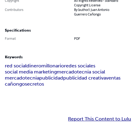
Copyright
All Rights Reserved - Standard
Copyright License
Contributors
By (author): Juan Antonio
Guerrero Cañongo
Specifications
Format
PDF
Keywords
red social
dinero
millonario
redes sociales
social media marketing
mercadotecnia social
mercadotecnia
publicidad
publicidad creativa
ventas
cañongo
secretos
Report This Content to Lulu