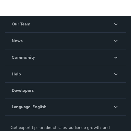
Our Team
About Us
News
Careers
In The News
Community
Events
Blog
Help
Videos
Order Lookup
Developers
Podcast
Knowledge Base
Language:
English
Contact Support
English
Get expert tips on direct sales, audience growth, and
Deutsch