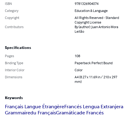
ISBN
9781326904074
Category
Education & Language
Copyright
All Rights Reserved - Standard
Copyright License
Contributors
By (author): Juan Antonio Mora
Leitão
Specifications
Pages
108
Binding Type
Paperback Perfect Bound
Interior Color
Color
Dimensions
A4 (8.27 x 11.69 in / 210 x 297
mm)
Keywords
Français Langue Étrangère
Francés Lengua Extranjera
Grammaire
du Français
Gramática
de Francés