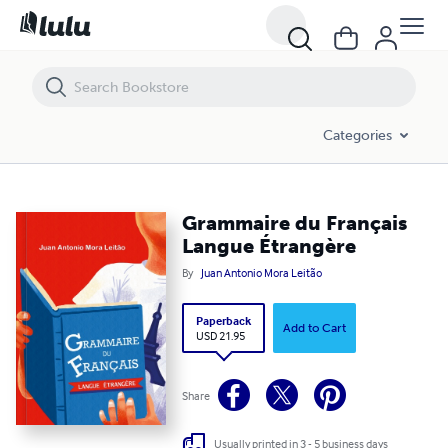
Grammaire du Français Langue Étrangère
Categories
Grammaire du Français
Langue Étrangère
By
Juan Antonio Mora Leitão
Paperback
Add to Cart
USD 21.95
Share
Usually printed in 3 - 5 business days