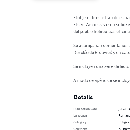
El objeto de este trabajo es ha
Eliseo. Ambos vivieron sobre el
del pueblo hebreo tras el rein
Se acompañan comentarios toma
Desclée de Brouwer) y en cate
Se incluyen una serie de lectu
A modo de apéndice se incluy
Details
Publication Date
Jul 23, 
Language
Romance
Category
Religion
Copyright
All Righ