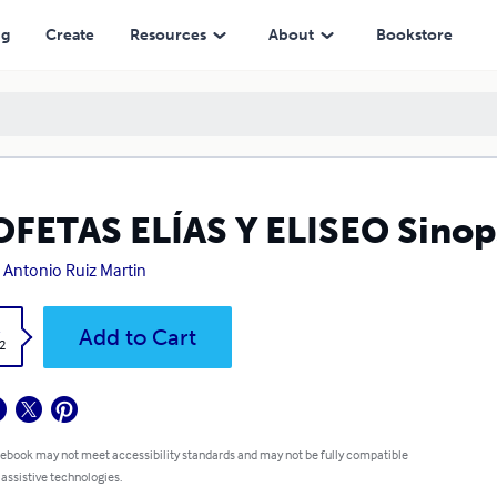
ng
Create
Resources
About
Bookstore
FETAS ELÍAS Y ELISEO Sinops
 Antonio Ruiz Martin
k
Add to Cart
2
 ebook may not meet accessibility standards and may not be fully compatible
 assistive technologies.