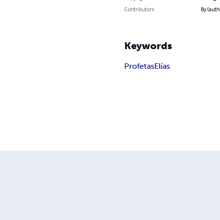
Contributors
By (auth
Keywords
Profetas
Elías