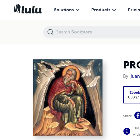
PROFETAS ELÍAS Y ELISEO Sinopsis bíblico
Solutions
Products
Prici
PRO
By
Juan
Eboo
USD 2.1
Share
This
with