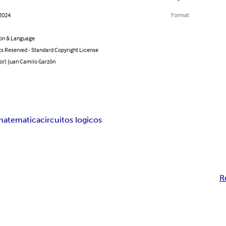
 2024
Format
on & Language
ts Reserved - Standard Copyright License
or): Juan Camilo Garzón
 matematica
circuitos logicos
R