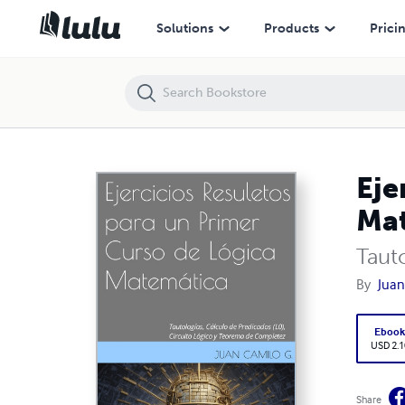
Ejercicios Resuletos para un Primer Curso de Lógica Matemática
Solutions
Products
Prici
Eje
Ma
Taut
By
Juan
Eboo
USD 2.1
Share