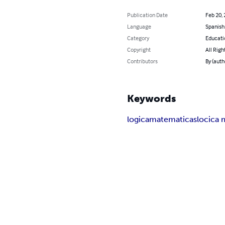
Publication Date
Feb 20,
Language
Spanish
Category
Educati
Copyright
All Righ
Contributors
By (auth
Keywords
logica
matematicas
locica