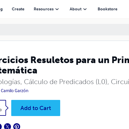
ng
Create
Resources
About
Bookstore
rcicios Resuletos para un Pr
temática
ologías, Cálculo de Predicados (L0), Cir
 Camilo Garzón
k
Add to Cart
0