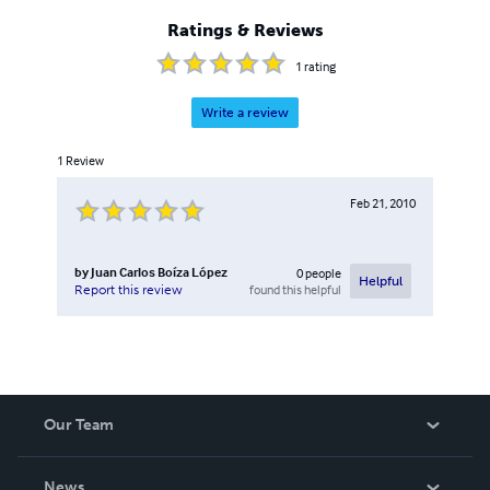
Ratings & Reviews
1
rating
Write a review
1
Review
Feb 21, 2010
by
Juan Carlos Boíza López
0
people
Helpful
found this helpful
Report this review
Our Team
About Us
News