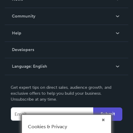
Careers
In The News
Community
Events
Blog
Help
Videos
Order Lookup
Developers
Podcast
Knowledge Base
Language:
English
Contact Support
English
Get expert tips on direct sales, audience growth, and
Deutsch
exclusive offers to help you build your business.
Unsubscribe at any time.
Français
Italiano
Submit
Español
Cookies & Privacy