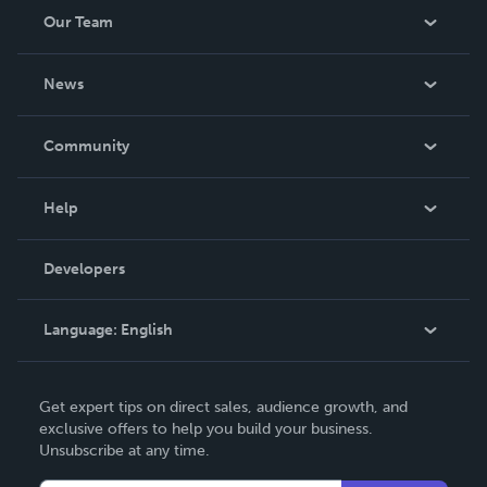
Our Team
About Us
News
Careers
In The News
Community
Events
Blog
Help
Videos
Order Lookup
Developers
Podcast
Knowledge Base
Language:
English
Contact Support
English
Get expert tips on direct sales, audience growth, and
Deutsch
exclusive offers to help you build your business.
Unsubscribe at any time.
Français