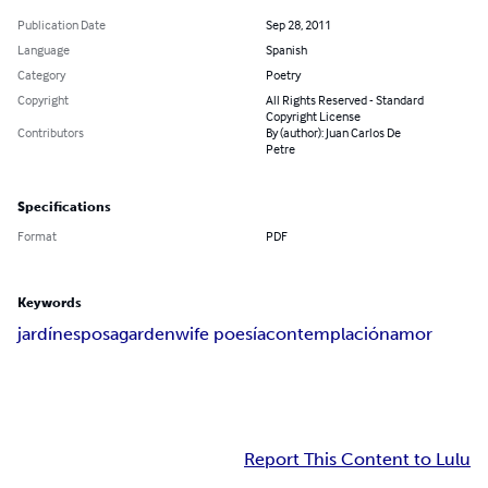
Publication Date
Sep 28, 2011
Language
Spanish
Category
Poetry
Copyright
All Rights Reserved - Standard
Copyright License
Contributors
By (author): Juan Carlos De
Petre
Specifications
Format
PDF
Keywords
jardín
esposa
garden
wife poesía
contemplación
amor
Report This Content to Lulu