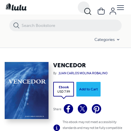
VENCEDOR
Categories
VENCEDOR
By
JUAN CARLOS MOLINA ROBALINO
Ebook
Add to Cart
USD 7.99
Share
This ebook may not meet accessibility
standards and may not be fully compatible