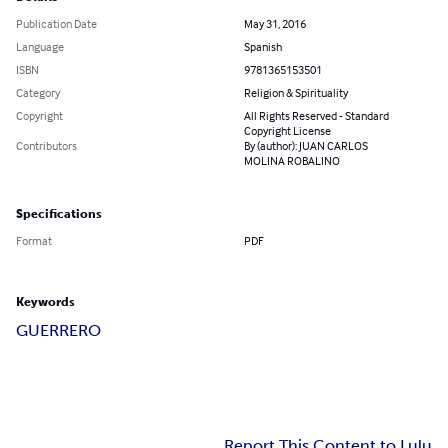
Publication Date
May 31, 2016
Language
Spanish
ISBN
9781365153501
Category
Religion & Spirituality
Copyright
All Rights Reserved - Standard
Copyright License
Contributors
By (author): JUAN CARLOS
MOLINA ROBALINO
Specifications
Format
PDF
Keywords
GUERRERO
Report This Content to Lulu