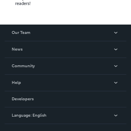
readers!
Our Team
About Us
News
Careers
In The News
Community
Events
Blog
Help
Videos
Order Lookup
Developers
Podcast
Knowledge Base
Language:
English
Contact Support
English