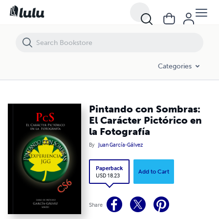
Pintando con Sombras: El Carácter Pictórico en la Fotografía
Categories
Pintando con Sombras:
El Carácter Pictórico en
la Fotografía
By
Juan García-Gálvez
Paperback
Add to Cart
USD 18.23
Share