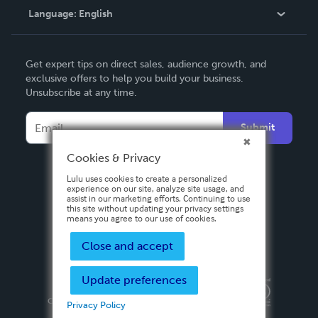
Language:
English
Contact Support
English
Get expert tips on direct sales, audience growth, and
Deutsch
exclusive offers to help you build your business.
Unsubscribe at any time.
Français
Italiano
Submit
Español
Cookies & Privacy
Lulu uses cookies to create a personalized
experience on our site, analyze site usage, and
assist in our marketing efforts. Continuing to use
this site without updating your privacy settings
means you agree to our use of cookies.
Close and accept
Update preferences
Privacy Policy
Terms & Conditions
Security
Copyright ©
2026 Lulu Press, Inc. All rights reserved.
Privacy Policy