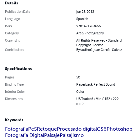
Details
Publication Date
Jun 28, 2012
Language
Spanish
ISBN
9781471763656
Category
Art & Photography
Copyright
All Rights Reserved - Standard
Copyright License
Contributors
By (author): Juan García-Gálvez
Specifications
Pages
50
Binding Type
Paperback Perfect Bound
Interior Color
Color
Dimensions
US Trade (6 x 9 in / 152 x 229
mm)
Keywords
Fotografía
PcS
Retoque
Procesado digital
CS6
Photoshop
Fotografía Digital
Paisaje
Paisajismo