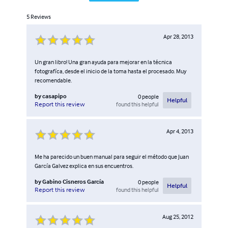
5
Reviews
Apr 28, 2013
Un gran libro! Una gran ayuda para mejorar en la técnica
fotografíca, desde el inicio de la toma hasta el procesado. Muy
recomendable.
by
casapipo
0
people
Helpful
found this helpful
Report this review
Apr 4, 2013
Me ha parecido un buen manual para seguir el método que Juan
García Galvez explica en sus encuentros.
by
Gabino Cisneros García
0
people
Helpful
found this helpful
Report this review
Aug 25, 2012