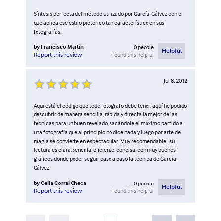
Síntesis perfecta del método utilizado por García-Gálvez con el
que aplica ese estilo pictórico tan característico en sus
fotografías.
by
Francisco Martín
0
people
Helpful
found this helpful
Report this review
Jul 8, 2012
Aquí está el código que todo fotógrafo debe tener, aquí he podido
descubrir de manera sencilla, rápida y directa la mejor de las
técnicas para un buen revelado, sacándole el máximo partido a
una fotografía que al principio no dice nada y luego por arte de
magia se convierte en espectacular. Muy recomendable...su
lectura es clara, sencilla, eficiente, concisa, con muy buenos
gráficos donde poder seguir paso a paso la técnica de García-
Gálvez.
by
Celia Corral Checa
0
people
Helpful
found this helpful
Report this review