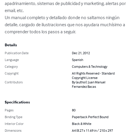
apadrinamiento, sistemas de publicidad y marketing, alertas por 
email, etc.

Un manual completo y detallado donde no saltamos ningún 
detalle, cargado de ilustraciones que nos ayudara muchísimo a 
comprender todos los pasos a seguir.
Details
Publication Date
Dec 21, 2012
Language
Spanish
Category
Computers & Technology
Copyright
All Rights Reserved - Standard
Copyright License
Contributors
By (author): Juan Manuel
Fernandez Bacas
Specifications
Pages
80
Binding Type
Paperback Perfect Bound
Interior Color
Black & White
Dimensions
A4 (8.27 x 11.69 in / 210 x 297