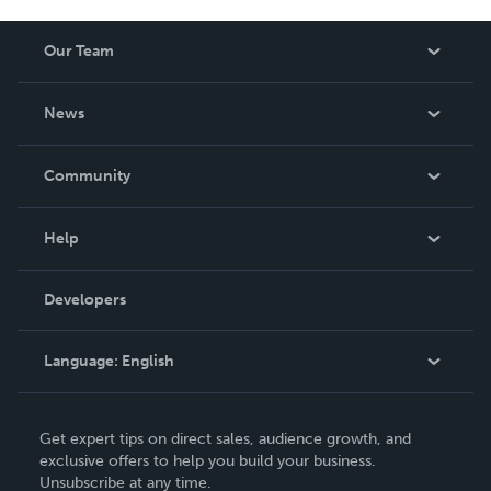
Our Team
About Us
News
Careers
In The News
Community
Events
Blog
Help
Videos
Order Lookup
Developers
Podcast
Knowledge Base
Language:
English
Contact Support
English
Get expert tips on direct sales, audience growth, and
Deutsch
exclusive offers to help you build your business.
Unsubscribe at any time.
Français