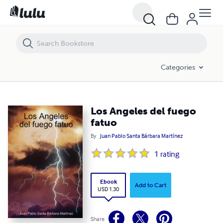
Los Angeles del fuego fatuo
Categories
Los Angeles del fuego
fatuo
By
Juan Pablo Santa Bárbara Martínez
1
rating
Ebook
Add to Cart
USD 1.30
Share