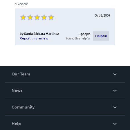
1
Review
Oct 6, 2009
by
Santa Bárbara Martínez
0
people
Helpful
found this helpful
Report this review
Our Team
About Us
News
Careers
In The News
Community
Events
Blog
Help