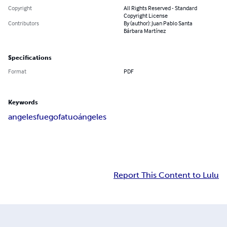
Copyright
All Rights Reserved - Standard
Copyright License
Contributors
By (author): Juan Pablo Santa
Bárbara Martínez
Specifications
Format
PDF
Keywords
angeles
fuego
fatuo
ángeles
Report This Content to Lulu