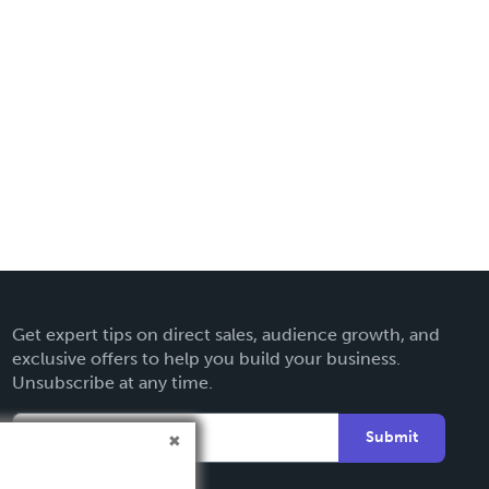
Get expert tips on direct sales, audience growth, and
exclusive offers to help you build your business.
Unsubscribe at any time.
Submit