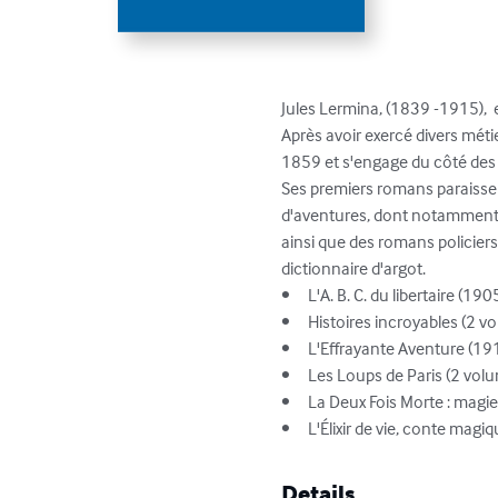
Jules Lermina, (1839 -1915),  e
Après avoir exercé divers métie
1859 et s'engage du côté des so
Ses premiers romans paraisse
d'aventures, dont notamment 
ainsi que des romans policiers
dictionnaire d'argot.

•	L'A. B. C. du libertaire (1905)

•	Histoires incroyables (2 volumes, 1885)

•	L'Effrayante Aventure (1913)

•	Les Loups de Paris (2 volumes, 1876)

•	La Deux Fois Morte : magie passionnelle (1895)

•	L'Élixir de vie, conte mag
Details