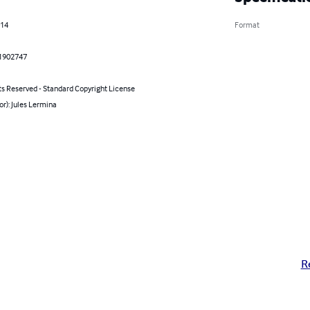
014
Format
1902747
ts Reserved - Standard Copyright License
or): Jules Lermina
R