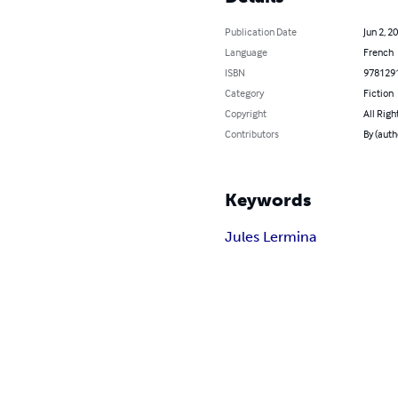
Publication Date
Jun 2, 2
Language
French
ISBN
978129
Category
Fiction
Copyright
All Righ
Contributors
By (auth
Keywords
Jules Lermina