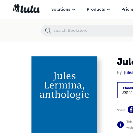
Jules Lermina, anthologie
Solutions
Products
Prici
Jul
By
Jule
Eboo
USD 4.1
Share
This
with