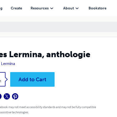
ng
Create
Resources
About
Bookstore
es Lermina, anthologie
s Lermina
k
Add to Cart
1
 ebook may not meet accessibility standards and may not be fully compatible
 assistive technologies.