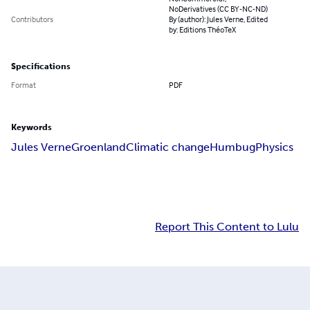
NoDerivatives (CC BY-NC-ND)
Contributors
By (author): Jules Verne, Edited
by: Editions ThéoTeX
Specifications
Format
PDF
Keywords
Jules Verne
Groenland
Climatic change
Humbug
Physics
Report This Content to Lulu