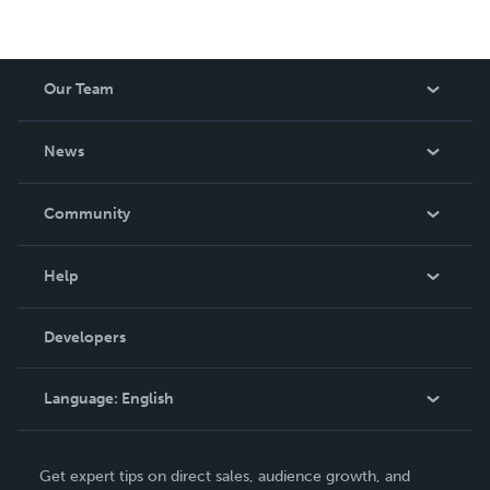
Our Team
About Us
News
Careers
In The News
Community
Events
Blog
Help
Videos
Order Lookup
Developers
Podcast
Knowledge Base
Language:
English
Contact Support
English
Get expert tips on direct sales, audience growth, and
Deutsch