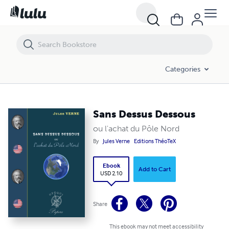
Sans Dessus Dessous
Categories
Sans Dessus Dessous
ou l'achat du Pôle Nord
By
Jules Verne
Editions ThéoTeX
Ebook
Add to Cart
USD 2.10
Share
This ebook may not meet accessibility