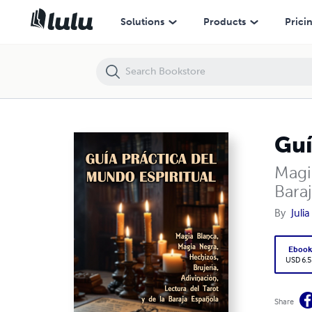
Guía Práctica del Mundo Espiritual
Solutions
Products
Prici
Guí
Magia
Bara
By
Juli
Eboo
USD 6.5
Share