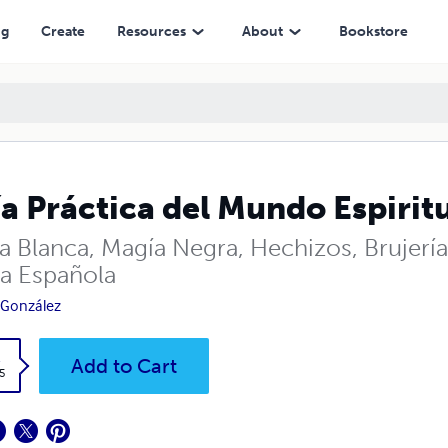
ng
Create
Resources
About
Bookstore
a Práctica del Mundo Espirit
 Blanca, Magía Negra, Hechizos, Brujería,
ja Española
a González
k
Add to Cart
5