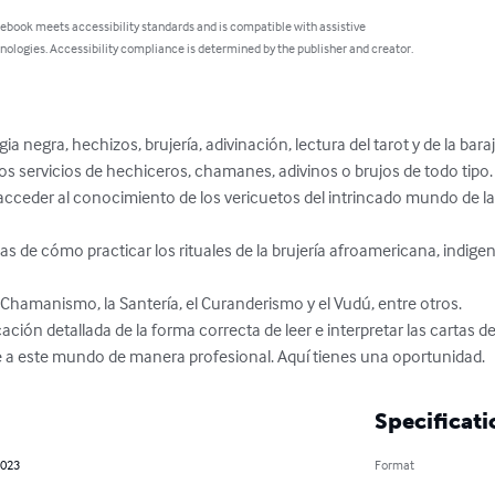
 ebook meets accessibility standards and is compatible with assistive
nologies. Accessibility compliance is determined by the publisher and creator.
 negra, hechizos, brujería, adivinación, lectura del tarot y de la baraj
os servicios de hechiceros, chamanes, adivinos o brujos de todo tipo.

acceder al conocimiento de los vericuetos del intrincado mundo de la br
s de cómo practicar los rituales de la brujería afroamericana, indigeni
Chamanismo, la Santería, el Curanderismo y el Vudú, entre otros.

ión detallada de la forma correcta de leer e interpretar las cartas del 
te a este mundo de manera profesional. Aquí tienes una oportunidad.
Specificati
2023
Format