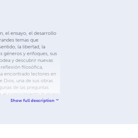
n, el ensayo, el desarrollo
 grandes temas que
tido, la libertad, la
tos géneros y enfoques, sus
rodea y descubrir nuevas
reflexión filosófica,
ha encontrado lectores en
de Dios, una de sus obras
lgunas de las preguntas
 por el conocimiento humano
telectual y la dimensión
Show full description
ctos literarios dirigidos a