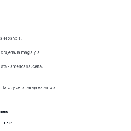
a española.

ujería, la magia y la 
sta - americana, celta, 
Tarot y de la baraja española.

ons
EPUB