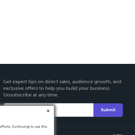
Get expert tips on direct sales, audience growth, and
exclusive offers to help you build your business.
Unsubscribe at any time.
Submit
fforts. Continuing to use this