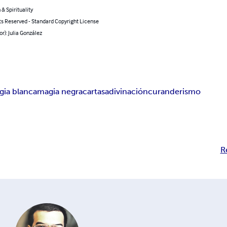
 & Spirituality
ts Reserved - Standard Copyright License
or): Julia González
gia blanca
magia negra
cartas
adivinación
curanderismo
R