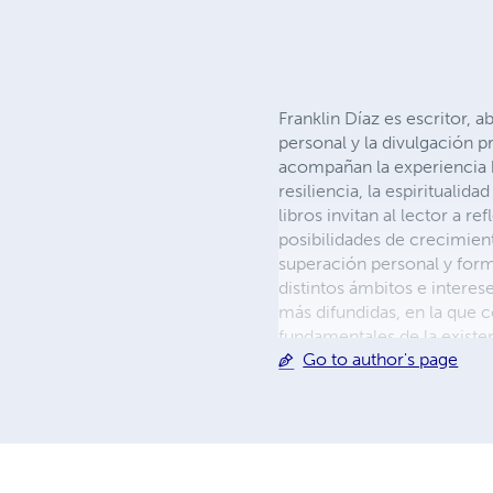
Franklin Díaz es escritor, a
personal y la divulgación p
acompañan la experiencia hu
resiliencia, la espirituali
libros invitan al lector a
posibilidades de crecimiento
superación personal y form
distintos ámbitos e interes
más difundidas, en la que c
fundamentales de la existe
Go to author's page
y una permanente voluntad d
espiritual de la vida. Actu
lectores de distintas cultur