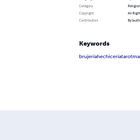
Category
Religion
Copyright
All Righ
Contributors
By (auth
Keywords
brujería
hechicería
tarot
ma