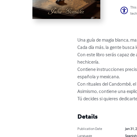
This
tech
Una guía de magia blanca, magia
Cada día más, la gente busca l
Con este libro serás capaz de 
hechicería.

Contiene instrucciones precisa
española y mexicana.

Con rituales del Candombé, el 
Asimismo, contiene una explicac
Tú decides si quieres dedicar
Details
Publication Date
Jan 31, 
Language
Spanish