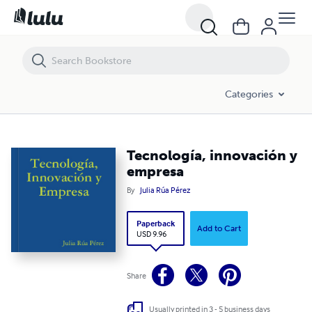
Tecnología, innovación y empresa
Categories
Tecnología, innovación y
empresa
By
Julia Rúa Pérez
Paperback
Add to Cart
USD 9.96
Share
Usually printed in 3 - 5 business days