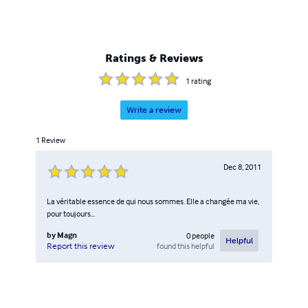
Ratings & Reviews
1
rating
Write a review
1
Review
Dec 8, 2011
La véritable essence de qui nous sommes. Elle a changée ma vie,
pour toujours...
by
Magn
0
people
Helpful
found this helpful
Report this review