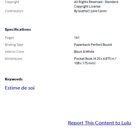
Copyright
All Rights Reserved - Standard
Copyright License
Contributors
By (author): Julie Caron
Specifications
Pages
161
Binding Type
Paperback Perfect Bound
Interior Color
Black & White
Dimensions
Pocket Book (4.25 x 6.875 in /
108 x 175 mm)
Keywords
Estime de soi
Report This Content to Lulu