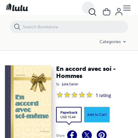
En accord avec soi - Hommes
Categories
En accord avec soi -
Hommes
By
Julie Caron
1
rating
Paperback
Add to Cart
USD 15.44
Share