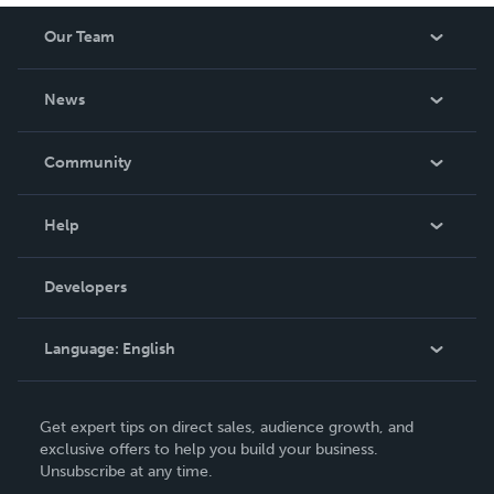
Our Team
About Us
News
Careers
In The News
Community
Events
Blog
Help
Videos
Order Lookup
Developers
Podcast
Knowledge Base
Language:
English
Contact Support
English
Get expert tips on direct sales, audience growth, and
Deutsch
exclusive offers to help you build your business.
Unsubscribe at any time.
Français