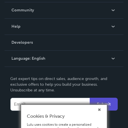
Careers
In The News
Community
Events
Blog
Help
Videos
Order Lookup
Developers
Podcast
Knowledge Base
Language:
English
Contact Support
English
Get expert tips on direct sales, audience growth, and
Deutsch
exclusive offers to help you build your business.
Unsubscribe at any time.
Français
Italiano
Submit
Español
Cookies & Privacy
Lulu uses cookies to create a personalized