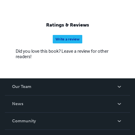
Ratings & Reviews
Write a review
Did you love this book? Leave a review for other
readers!
Our Team
About Us
News
Careers
In The News
Community
Events