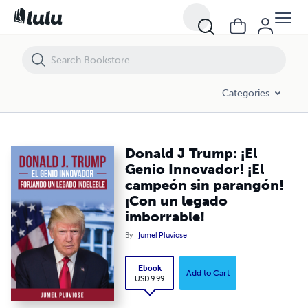
Donald J Trump: ¡El Genio Innovador! ¡El campeón sin parangón! ¡Con 
Categories
Donald J Trump: ¡El
Genio Innovador! ¡El
campeón sin parangón!
¡Con un legado
imborrable!
By
Jumel Pluviose
Ebook
Add to Cart
USD 9.99