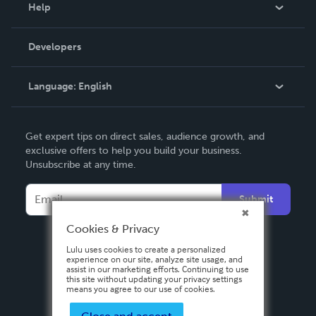
Blog
Help
Videos
Order Lookup
Developers
Podcast
Knowledge Base
Language:
English
Contact Support
English
Get expert tips on direct sales, audience growth, and
Deutsch
exclusive offers to help you build your business.
Unsubscribe at any time.
Français
Italiano
Submit
Español
Cookies & Privacy
Lulu uses cookies to create a personalized
experience on our site, analyze site usage, and
assist in our marketing efforts. Continuing to use
this site without updating your privacy settings
means you agree to our use of cookies.