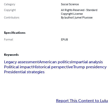
Category
Social Science
Copyright
All Rights Reserved - Standard
Copyright License
Contributors
By (author): Jumel Pluviose
Specifications
Format
EPUB
Keywords
Legacy assessment
American politics
Impartial analysis
Political impact
Historical perspective
Trump presidency
Presidential strategies
Report This Content to Lulu