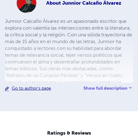
About
Junnior Calcaño Álvarez
Junnior Calcaño Álvarez es un apasionado escritor que
explora con valentía las intersecciones entre la literatura,
la crítica social y la religión. Con una sólida trayectoria de
más de 15 años en el mundo de las letras, Junnior ha
conquistado a lectores con su habilidad para abordar
temas de relevancia social, tejer versos poéticos que
conmueven el alma y desentrañar profundidades en
temas bíblicos. Sus obras más destacadas, como
"Retratos de un Corazón Perdido" y "Versos en Vuelo,"
han sido aclamadas por su originalidad, su inmersión
Show full description
Go to author's page
emocional y la pedagogía envolvente que las caracteriza.
Junnior se embarca en una exploración innovadora de
cuestiones sociales y religiosas, brindando a los lectores
una experiencia literaria incomparable. Cuando no está
inmerso en la escritura, Junnior disfruta participando en
deportes, compartiendo momentos con amigos y seres
queridos, y dedicando tiempo a su apasionante viaje de
Ratings & Reviews
vida en pareja. Además de su faceta como escritor,