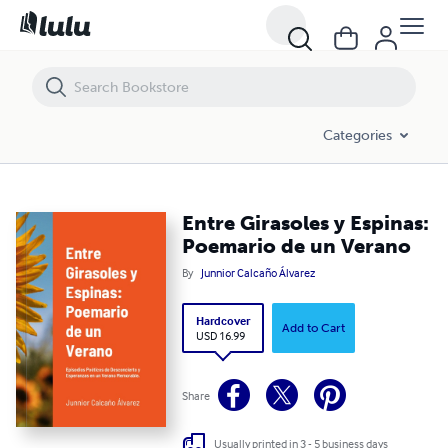
Entre Girasoles y Espinas: Poemario de un Verano
Categories
Entre Girasoles y Espinas:
Poemario de un Verano
By
Junnior Calcaño Álvarez
Hardcover
Add to Cart
USD 16.99
Share
Usually printed in 3 - 5 business days