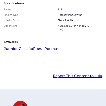
Specifications
Pages
113
Binding Type
Hardcover Case Wrap
Interior Color
Black & White
Dimensions
A5 (5.83 x 8.27 in / 148 x 210
mm)
Keywords
Junnior Calcaño
Poesia
Poemas
Report This Content to Lulu