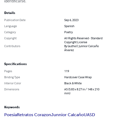
identificarse.
Details
Publication Date
Sep 6, 2023
Language
Spanish
Category
Poetry
Copyright
All Rights Reserved - Standard
Copyright License
Contributors
By (author): Junnior Calcaño
Álvarez
Specifications
Pages
119
Binding Type
Hardcover Case Wrap
Interior Color
Black & White
Dimensions
A5 (5.83 x 8.27 in / 148 x 210
mm)
Keywords
Poesia
Retratos Corazon
Junnior Calcaño
UASD