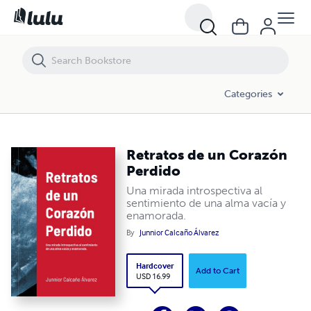
Retratos de un Corazón Perdido
Categories
Retratos de un Corazón
Perdido
Una mirada introspectiva al
sentimiento de una alma vacía y
enamorada.
By
Junnior Calcaño Álvarez
Hardcover
Add to Cart
USD 16.99