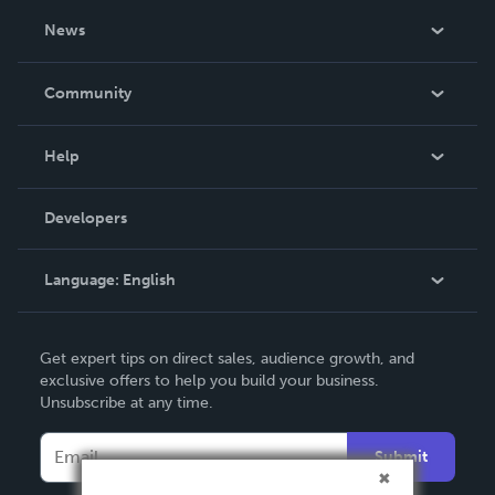
About Us
News
Careers
In The News
Community
Events
Blog
Help
Videos
Order Lookup
Developers
Podcast
Knowledge Base
Language:
English
Contact Support
English
Get expert tips on direct sales, audience growth, and
Deutsch
exclusive offers to help you build your business.
Unsubscribe at any time.
Français
Italiano
Submit
Español