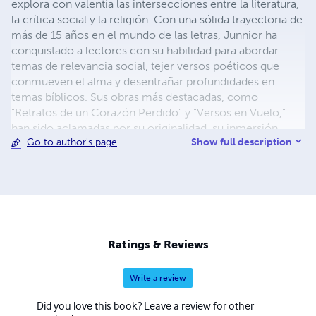
explora con valentía las intersecciones entre la literatura,
la crítica social y la religión. Con una sólida trayectoria de
más de 15 años en el mundo de las letras, Junnior ha
conquistado a lectores con su habilidad para abordar
temas de relevancia social, tejer versos poéticos que
conmueven el alma y desentrañar profundidades en
temas bíblicos. Sus obras más destacadas, como
"Retratos de un Corazón Perdido" y "Versos en Vuelo,"
han sido aclamadas por su originalidad, su inmersión
Show full description
Go to author's page
emocional y la pedagogía envolvente que las caracteriza.
Junnior se embarca en una exploración innovadora de
cuestiones sociales y religiosas, brindando a los lectores
una experiencia literaria incomparable. Cuando no está
inmerso en la escritura, Junnior disfruta participando en
deportes, compartiendo momentos con amigos y seres
queridos, y dedicando tiempo a su apasionante viaje de
Ratings & Reviews
vida en pareja. Además de su faceta como escritor,
Junnior es un firme defensor de la empatía en la
Write a review
narración de historias sociales, la creatividad en la
creación literaria y la perseverancia como orador
Did you love this book? Leave a review for other
motivacional y maestro bíblico. No dejes pasar la