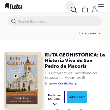
RUTA GEOHISTÓRICA: La Historia Viva de San Pedro de Macorís
Categories
RUTA GEOHISTÓRICA: La
Historia Viva de San
Pedro de Macorís
Un Proyecto de Investigación
Estudiantil (Volumen II)
By
Junnior Calcaño Álvarez
Hardcover
Add to Cart
USD 23.89