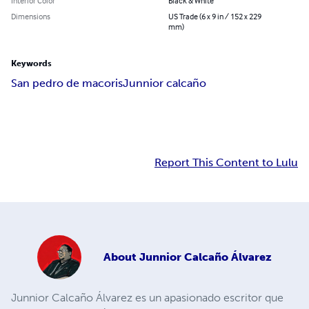
Interior Color
Black & White
Dimensions
US Trade (6 x 9 in / 152 x 229
mm)
Keywords
San pedro de macoris
Junnior calcaño
Report This Content to Lulu
About
Junnior Calcaño Álvarez
Junnior Calcaño Álvarez es un apasionado escritor que