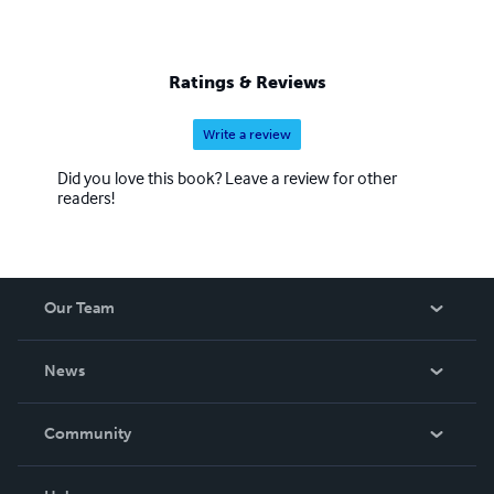
Ratings & Reviews
Write a review
Did you love this book? Leave a review for other
readers!
Our Team
About Us
News
Careers
In The News
Community
Events
Blog