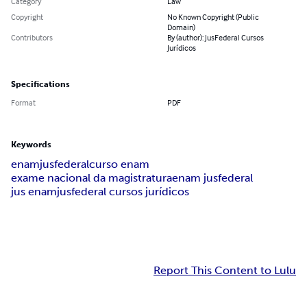
Category
Law
Copyright
No Known Copyright (Public
Domain)
Contributors
By (author): JusFederal Cursos
Jurídicos
Specifications
Format
PDF
Keywords
enam
jusfederal
curso enam
exame nacional da magistratura
enam jusfederal
jus enam
jusfederal cursos jurídicos
Report This Content to Lulu