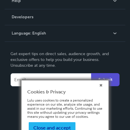
Help
Videos
Order Lookup
Developers
Podcast
Knowledge Base
Language:
English
Contact Support
English
Get expert tips on direct sales, audience growth, and
Deutsch
exclusive offers to help you build your business.
Unsubscribe at any time.
Français
Italiano
Submit
Español
Cookies & Privacy
Lulu uses cookies to create a personalized
experience on our site, analyze site usage, and
assist in our marketing efforts. Continuing to use
this site without updating your privacy settings
means you agree to our use of cookies.
Close and accept