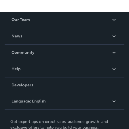
Our Team
About Us
News
Careers
In The News
Community
Events
Blog
Help
Videos
Order Lookup
Developers
Podcast
Knowledge Base
Language:
English
Contact Support
English
Get expert tips on direct sales, audience growth, and
Deutsch
exclusive offers to help you build your business.