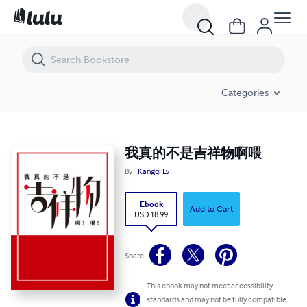
我真的不是吉祥物啊喂
Categories
我真的不是吉祥物啊喂
By
Kangqi Lv
Ebook
Add to Cart
USD 18.99
Share
This ebook may not meet accessibility
standards and may not be fully compatible