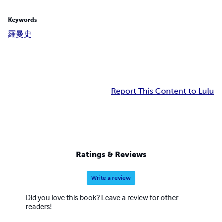
Keywords
羅曼史
Report This Content to Lulu
Ratings & Reviews
Write a review
Did you love this book? Leave a review for other
readers!