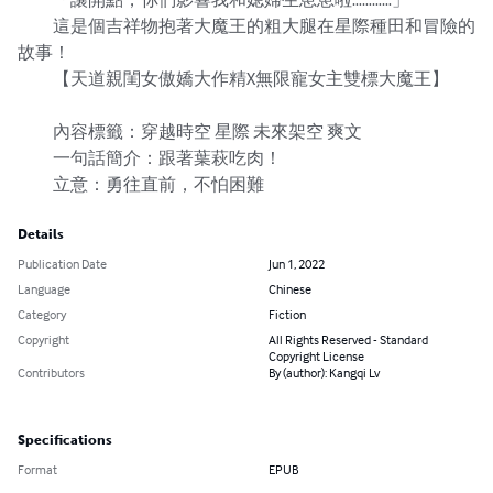
　　這是個吉祥物抱著大魔王的粗大腿在星際種田和冒險的
故事！

　　【天道親閨女傲嬌大作精X無限寵女主雙標大魔王】

　　內容標籤：穿越時空 星際 未來架空 爽文

　　一句話簡介：跟著葉萩吃肉！

　　立意：勇往直前，不怕困難
Details
Publication Date
Jun 1, 2022
Language
Chinese
Category
Fiction
Copyright
All Rights Reserved - Standard
Copyright License
Contributors
By (author): Kangqi Lv
Specifications
Format
EPUB