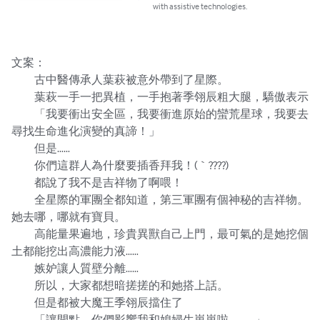
with assistive technologies.
文案：

　　古中醫傳承人葉萩被意外帶到了星際。

　　葉萩一手一把異植，一手抱著季翎辰粗大腿，驕傲表示

　　「我要衝出安全區，我要衝進原始的蠻荒星球，我要去
尋找生命進化演變的真諦！」

　　但是……

　　你們這群人為什麼要插香拜我！(｀????)

　　都說了我不是吉祥物了啊喂！

　　全星際的軍團全都知道，第三軍團有個神秘的吉祥物。
她去哪，哪就有寶貝。

　　高能量果遍地，珍貴異獸自己上門，最可氣的是她挖個
土都能挖出高濃能力液……

　　嫉妒讓人質壁分離……

　　所以，大家都想暗搓搓的和她搭上話。

　　但是都被大魔王季翎辰擋住了

　　「讓開點，你們影響我和媳婦生崽崽啦…………」
