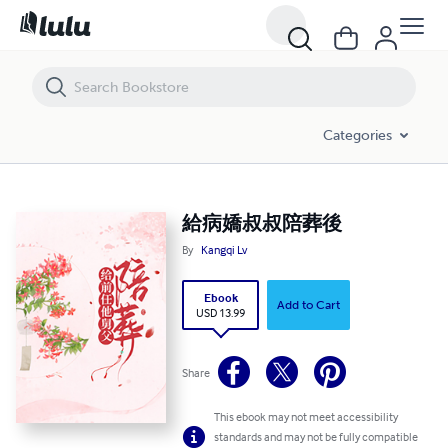
給病嬌叔叔陪葬後
Categories
給病嬌叔叔陪葬後
By
Kangqi Lv
Ebook
Add to Cart
USD 13.99
Share
This ebook may not meet accessibility
standards and may not be fully compatible