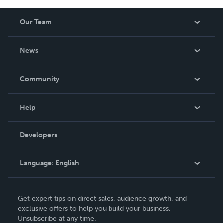
Our Team
About Us
News
Careers
In The News
Community
Events
Blog
Help
Videos
Order Lookup
Developers
Podcast
Knowledge Base
Language:
English
Contact Support
English
Get expert tips on direct sales, audience growth, and
Deutsch
exclusive offers to help you build your business.
Unsubscribe at any time.
Français