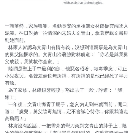
with assistive technologies.
一朝落勢，家族獲罪。名動長安的丞相嫡女林虞從雲端墜入
泥潭。往日對她一往情深的未婚夫文青山，拿著定親文書甩
到她面前。

    林家人皆認為文青山有情有義，沒想到這親事是為文青山
的舅父陸憫求的。文青山冷著臉對林虞道：「你若是與我舅
父成親，我就救你全家。」

    陸憫是聖上手中最利的劍，他惡名昭著，狠毒乖戾，可止
小兒夜哭。名聲差倒也無所謂，有所謂的是他已經死了半月
有餘。

    為了家族，林虞銀牙輕咬，豁出去了一般，說道：「我
嫁！」

    一年後，文青山悔青了腸子，急匆匆走到林虞面前，開口
道：「虞兒，舅父陰毒無情，定不會誠心待你，你跟我遠走
高飛罷！」

    林虞沒有說話，一把雪亮的彎刀架到文青山的脖子上，陰
冷的聲音乍然響起：「虞兒豈是你能叫的，你應當喚她一聲