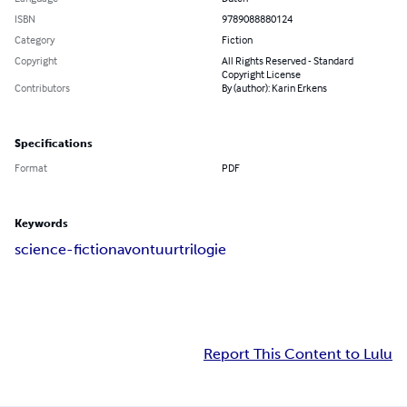
ISBN
9789088880124
Category
Fiction
Copyright
All Rights Reserved - Standard
Copyright License
Contributors
By (author): Karin Erkens
Specifications
Format
PDF
Keywords
science-fiction
avontuur
trilogie
Report This Content to Lulu