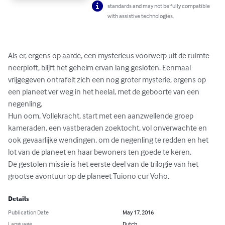
standards and may not be fully compatible
with assistive technologies.
Als er, ergens op aarde, een mysterieus voorwerp uit de ruimte 
neerploft, blijft het geheim ervan lang gesloten. Eenmaal 
vrijgegeven ontrafelt zich een nog groter mysterie, ergens op 
een planeet ver weg in het heelal, met de geboorte van een 
negenling.

Hun oom, Vollekracht, start met een aanzwellende groep 
kameraden, een vastberaden zoektocht, vol onverwachte en 
ook gevaarlijke wendingen, om de negenling te redden en het 
lot van de planeet en haar bewoners ten goede te keren.

De gestolen missie is het eerste deel van de trilogie van het 
grootse avontuur op de planeet Tuiono cur Voho.
Details
Publication Date
May 17, 2016
Language
Dutch