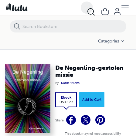
De Negenling-gestolen missie
Categories
De Negenling-gestolen
missie
By
Karin Erkens
Ebook
Add to Cart
USD 3.29
Share
This ebook may not meet accessibility