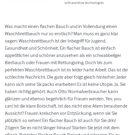
with assistive technologies.
Was macht einen flachen Bauch und in Vollendung einen 
Waschbrettbauch nur so erotisch? Man muss es ganz klar 
sagen: Waschbrettbauch ist der Inbegriff für Jugend, 
Gesundheit und Schönheit. Ein flacher Bauch ist einfach 
appetitlicher und schöner anzusehen als ein schwabbeliger 
Bierbauch oder Frauen mit Rettungsring. Doch bis zum 
perfekten Waschbrettbauch ist es leider harte Arbeit. Das ist die 
schlechte Nachricht. Die gute aber folgt gleich hinterher: Jeder 
kann sich seine Six packs erarbeiten! Es ist keine Utopie. Ja, Sie 
haben richtig gehört: Auch Otto Normalverbraucher kann 
glänzen und ebenso begehrlich für Frauen werden. Yes, you 
can! ist die klare Botschaft. Ist das nicht eine Atem beraubende 
Aussicht? Frauen kreischen vor Entzückung, wenn sie Sie 
plötzlich so sehen! Ein flacher Bauch ist auch für Sie drin! 
Zögern Sie es nicht länger hinaus! Starten Sie jetzt mit dem 
eBook-Ratgeber Flacher Bauch Report und erlangen Sie zu 