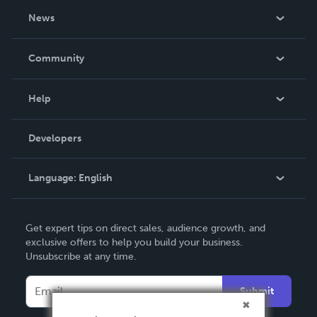
About Us
News
Careers
In The News
Community
Events
Blog
Help
Videos
Order Lookup
Developers
Podcast
Knowledge Base
Language:
English
Contact Support
English
Get expert tips on direct sales, audience growth, and
Deutsch
exclusive offers to help you build your business.
Unsubscribe at any time.
Français
Italiano
Submit
Español