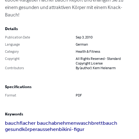
einem gesunden und attraktiven Körper mit einem Knack-
Bauch!
Details
Publication Date
Sep 3, 2010
Language
German
Category
Health & Fitness
Copyright
All Rights Reserved - Standard
Copyright License
Contributors
By (author): Kem Helenarm
Specifications
Format
PDF
Keywords
bauch
flacher bauch
abnehmen
waschbrettbauch
gesund
körper
aussehen
bikini-figur