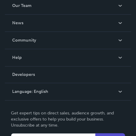
Our Team
About Us
News
Careers
In The News
Community
Events
Blog
Help
Videos
Order Lookup
Developers
Podcast
Knowledge Base
Language:
English
Contact Support
English
Get expert tips on direct sales, audience growth, and
Deutsch
exclusive offers to help you build your business.
Unsubscribe at any time.
Français