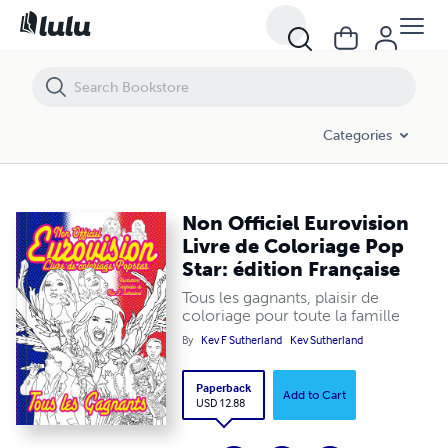
Non Officiel Eurovision Livre de Coloriage Pop Star: édition Française
Categories
Non Officiel Eurovision
Livre de Coloriage Pop
Star: édition Française
Tous les gagnants, plaisir de
coloriage pour toute la famille
By
Kev F Sutherland
Kev Sutherland
Paperback
Add to Cart
USD 12.88