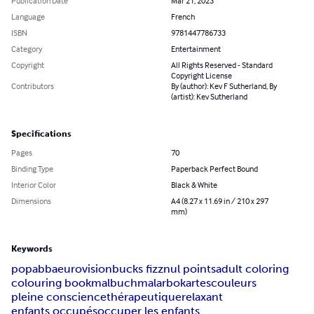
Publication Date
Mar 21, 2023
Language
French
ISBN
9781447786733
Category
Entertainment
Copyright
All Rights Reserved - Standard
Copyright License
Contributors
By (author): Kev F Sutherland, By
(artist): Kev Sutherland
Specifications
Pages
70
Binding Type
Paperback Perfect Bound
Interior Color
Black & White
Dimensions
A4 (8.27 x 11.69 in / 210 x 297
mm)
Keywords
pop
abba
eurovision
bucks fizz
nul points
adult coloring
colouring book
malbuch
malarbok
artes
couleurs
pleine conscience
thérapeutique
relaxant
enfants occupés
occuper les enfants