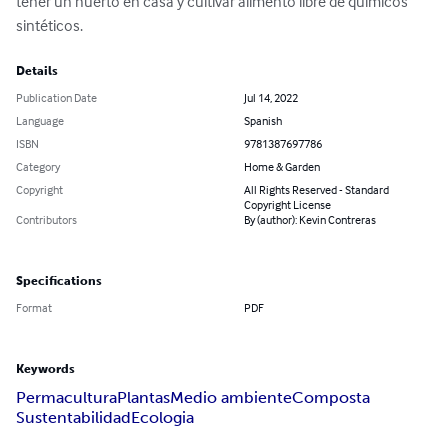
tener un huerto en casa y cultivar alimento libre de químicos 
sintéticos.
Details
Publication Date
Jul 14, 2022
Language
Spanish
ISBN
9781387697786
Category
Home & Garden
Copyright
All Rights Reserved - Standard
Copyright License
Contributors
By (author): Kevin Contreras
Specifications
Format
PDF
Keywords
Permacultura
Plantas
Medio ambiente
Composta
Sustentabilidad
Ecologia