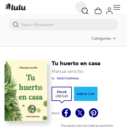
Tu huerto en casa
Categories
Tu huerto en casa
Manual sencillo
By
Kevin Contreras
Ebook
Add to Cart
USD 5.43
Share
This ebook may not meet accessibility