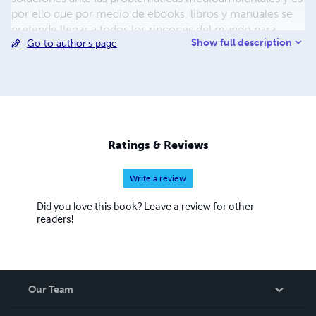
por ello que por medio de ebooks, libros y manuales se
pretende llegar a todos los rincones del mundo para
Show full description
Go to author's page
poder practicarlas. ¿Quien diría que la solución esta en el
centro de nuestros hogares?. Me he dedicado a estos
últimos años adquirir conocimientos, experiencias por
distintas formas y métodos. Es un gusto y un privilegio
poder compartir con ustedes con amor este
conocimiento. Para poder generar conciencia en
nuestras comunidades. Podrás encontrar temas como:
Ratings & Reviews
zero waste, compostaje, huertos en casa, plantas, etc.
Write a review
Did you love this book? Leave a review for other
readers!
Our Team