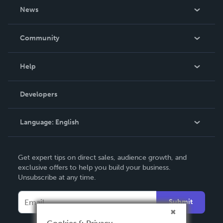
About Us
News
Careers
In The News
Community
Events
Blog
Help
Videos
Order Lookup
Developers
Podcast
Knowledge Base
Language:
English
Contact Support
English
Get expert tips on direct sales, audience growth, and
Deutsch
exclusive offers to help you build your business.
Unsubscribe at any time.
Français
Italiano
Submit
Español