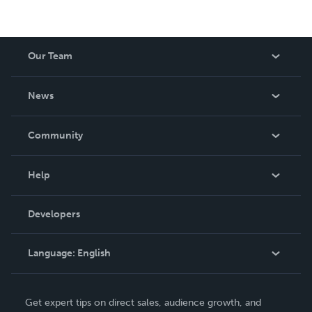
Our Team
About Us
News
Careers
In The News
Community
Events
Blog
Help
Videos
Order Lookup
Developers
Podcast
Knowledge Base
Language:
English
Contact Support
English
Get expert tips on direct sales, audience growth, and
Deutsch