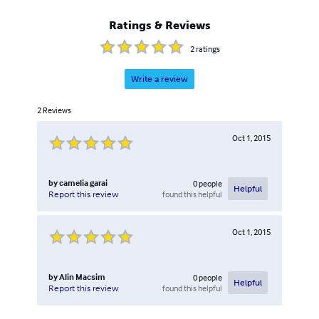
Ratings & Reviews
2
ratings
Write a review
2
Reviews
Oct 1, 2015
by
camelia garai
0
people
Helpful
found this helpful
Report this review
Oct 1, 2015
by
Alin Macsim
0
people
Helpful
found this helpful
Report this review