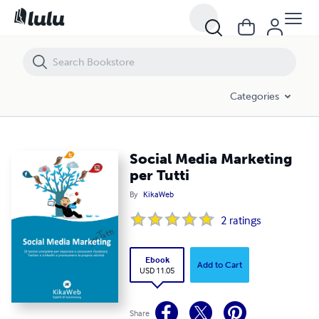
Social Media Marketing per Tutti
Categories
Social Media Marketing
per Tutti
By
KikaWeb
2
ratings
Ebook
Add to Cart
USD 11.05
Share