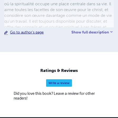
où la spiritualité occupe une place centrale dans sa vie. Il
aime toutes les facettes de son œuvre pour le christ, et
considère son œuvre davantage comme un mode de vie
qu’un travail. Il est toujours disponible pour discuter, et
offre des conseils et un soutien spirituel à ses frères et
Show full description
Go to author's page
sœurs en christ. Pour se procurer les livres dans tous les
formats et toutes les langues visitez le site internet suivant
: https://lafoidieu.wordpress.com/boutique/
Ratings & Reviews
Write a review
Did you love this book? Leave a review for other
readers!