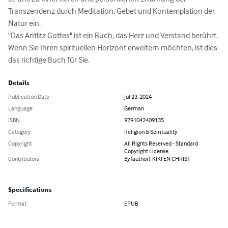
Transzendenz durch Meditation, Gebet und Kontemplation der 
Natur ein. 

"Das Antlitz Gottes" ist ein Buch, das Herz und Verstand berührt. 
Wenn Sie Ihren spirituellen Horizont erweitern möchten, ist dies 
das richtige Buch für Sie.
Details
Publication Date
Jul 23, 2024
Language
German
ISBN
9791042409135
Category
Religion & Spirituality
Copyright
All Rights Reserved - Standard
Copyright License
Contributors
By (author): KIKI EN CHRIST
Specifications
Format
EPUB