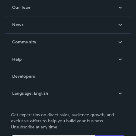
Our Team
About Us
News
Careers
In The News
Community
Events
Blog
Help
Videos
Order Lookup
Developers
Podcast
Knowledge Base
Language:
English
Contact Support
English
Get expert tips on direct sales, audience growth, and
Deutsch
exclusive offers to help you build your business.
Unsubscribe at any time.
Français