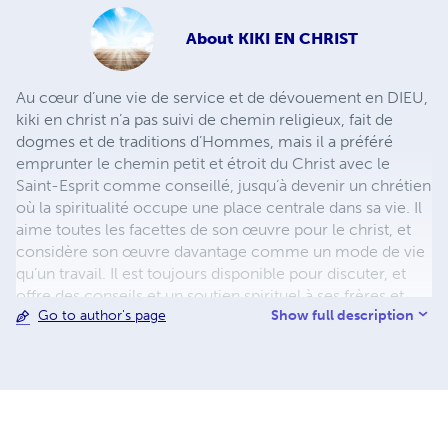
About
KIKI EN CHRIST
Au cœur d’une vie de service et de dévouement en DIEU,
kiki en christ n’a pas suivi de chemin religieux, fait de
dogmes et de traditions d’Hommes, mais il a préféré
emprunter le chemin petit et étroit du Christ avec le
Saint-Esprit comme conseillé, jusqu’à devenir un chrétien
où la spiritualité occupe une place centrale dans sa vie. Il
aime toutes les facettes de son œuvre pour le christ, et
considère son œuvre davantage comme un mode de vie
qu’un travail. Il est toujours disponible pour discuter, et
offre des conseils et un soutien spirituel à ses frères et
Show full description
Go to author's page
sœurs en christ. Pour se procurer les livres dans tous les
formats et toutes les langues visitez le site internet suivant
: https://lafoidieu.wordpress.com/boutique/