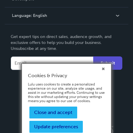
Knowledge Base
Language:
English
Contact Support
English
Get expert tips on direct sales, audience growth, and
Deutsch
exclusive offers to help you build your business.
Unsubscribe at any time.
Français
Italiano
Submit
Español
Cookies & Privacy
Lulu uses cookies to create a personalized
experience on our site, analyze site usage, and
assist in our marketing efforts. Continuing to use
this site without updating your privacy settings
means you agree to our use of cookies.
Close and accept
Update preferences
Privacy Policy
Terms & Conditions
Security