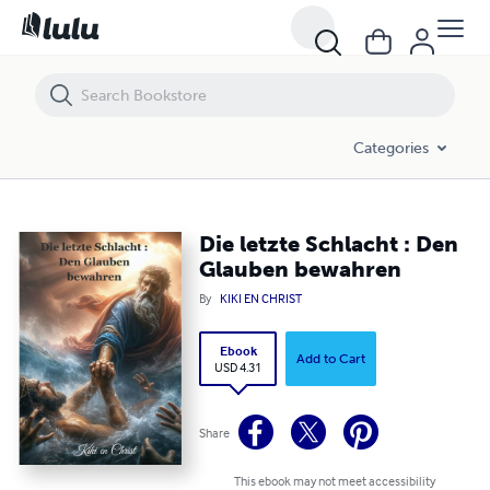
Die letzte Schlacht : Den Glauben bewahren
Categories
Die letzte Schlacht : Den
Glauben bewahren
By
KIKI EN CHRIST
Ebook
Add to Cart
USD 4.31
Share
This ebook may not meet accessibility