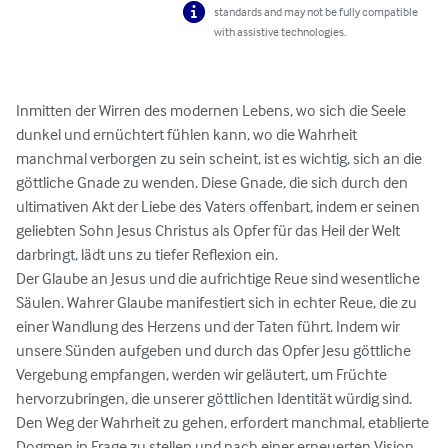
standards and may not be fully compatible
with assistive technologies.
Inmitten der Wirren des modernen Lebens, wo sich die Seele 
dunkel und ernüchtert fühlen kann, wo die Wahrheit 
manchmal verborgen zu sein scheint, ist es wichtig, sich an die 
göttliche Gnade zu wenden. Diese Gnade, die sich durch den 
ultimativen Akt der Liebe des Vaters offenbart, indem er seinen 
geliebten Sohn Jesus Christus als Opfer für das Heil der Welt 
darbringt, lädt uns zu tiefer Reflexion ein.

Der Glaube an Jesus und die aufrichtige Reue sind wesentliche 
Säulen. Wahrer Glaube manifestiert sich in echter Reue, die zu 
einer Wandlung des Herzens und der Taten führt. Indem wir 
unsere Sünden aufgeben und durch das Opfer Jesu göttliche 
Vergebung empfangen, werden wir geläutert, um Früchte 
hervorzubringen, die unserer göttlichen Identität würdig sind.

Den Weg der Wahrheit zu gehen, erfordert manchmal, etablierte 
Dogmen in Frage zu stellen und nach einer erneuerten Vision 