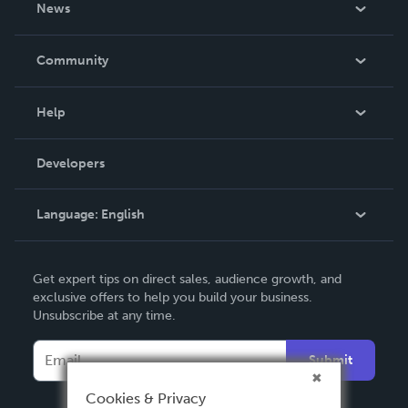
News
Careers
In The News
Community
Events
Blog
Help
Videos
Order Lookup
Developers
Podcast
Knowledge Base
Language:
English
Contact Support
English
Get expert tips on direct sales, audience growth, and
Deutsch
exclusive offers to help you build your business.
Unsubscribe at any time.
Français
Italiano
Submit
Español
Cookies & Privacy