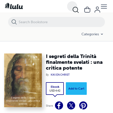
I segreti della Trinità finalmente svelati : una critica potente
Categories
I segreti della Trinità
finalmente svelati : una
critica potente
By
KIKI EN CHRIST
Ebook
Add to Cart
USD 4.42
Share