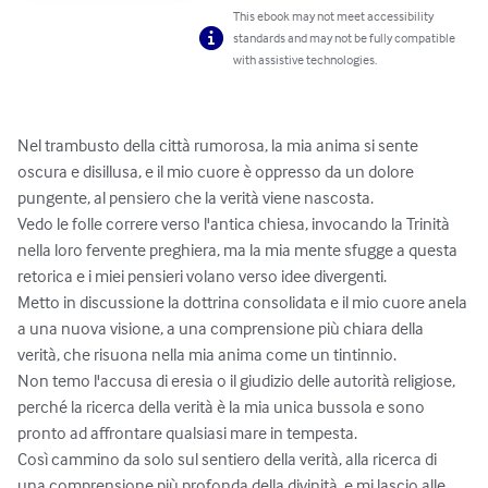
This ebook may not meet accessibility
standards and may not be fully compatible
with assistive technologies.
Nel trambusto della città rumorosa, la mia anima si sente 
oscura e disillusa, e il mio cuore è oppresso da un dolore 
pungente, al pensiero che la verità viene nascosta.

Vedo le folle correre verso l'antica chiesa, invocando la Trinità 
nella loro fervente preghiera, ma la mia mente sfugge a questa 
retorica e i miei pensieri volano verso idee divergenti.

Metto in discussione la dottrina consolidata e il mio cuore anela 
a una nuova visione, a una comprensione più chiara della 
verità, che risuona nella mia anima come un tintinnio.

Non temo l'accusa di eresia o il giudizio delle autorità religiose, 
perché la ricerca della verità è la mia unica bussola e sono 
pronto ad affrontare qualsiasi mare in tempesta.

Così cammino da solo sul sentiero della verità, alla ricerca di 
una comprensione più profonda della divinità, e mi lascio alle 