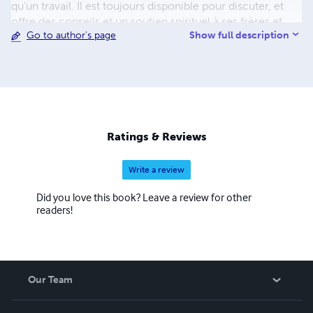
qu’un travail. Il est toujours disponible pour discuter, et
offre des conseils et un soutien spirituel à ses frères et
Show full description
Go to author's page
sœurs en christ. Pour se procurer les livres dans tous les
formats et toutes les langues visitez le site internet suivant
: https://lafoidieu.wordpress.com/boutique/
Ratings & Reviews
Write a review
Did you love this book? Leave a review for other
readers!
Our Team
About Us