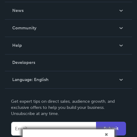
About Us
News
Careers
In The News
Community
Events
Blog
Help
Videos
Order Lookup
Developers
Podcast
Knowledge Base
Language:
English
Contact Support
English
Get expert tips on direct sales, audience growth, and
Deutsch
exclusive offers to help you build your business.
Unsubscribe at any time.
Français
Italiano
Submit
Español