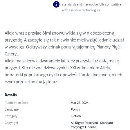
standards and may not be fully compatible
with assistive technologies.
Alicja wraz z przyjaciółmi znowu wikła się w niebezpieczną 
przygodę. A zaczęło się tak niewinnie: mieli wziąć jedynie udział 
w wyścigu. Odkrywszy jednak ponurą tajemnicę Planety Pięć-
Cztery...

Alicja ma zaledwie dwanaście lat, lecz przeżyła już całą masę 
przygód. Kto nie zna dziewczynki z XXI w. imieniem Alicja, 
bohaterki popularnego cyklu opowieści fantastycznych, niech 
czym prędzej pozna ją teraz.
Details
Publication Date
Mar 23, 2024
Language
Polish
Category
Fiction
Copyright
All Rights Reserved - Standard
Copyright License