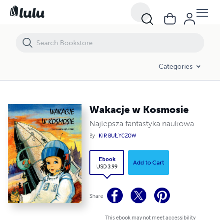
Wakacje w Kosmosie
Categories
Wakacje w Kosmosie
Najlepsza fantastyka naukowa
By
KIR BUŁYCZOW
Ebook
Add to Cart
USD 3.99
Share
This ebook may not meet accessibility